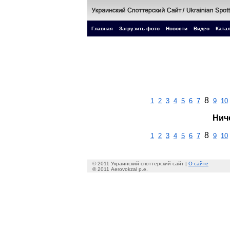
Главная
Загрузить фото
Новости
Видео
Катал
8
1
2
3
4
5
6
7
9
10
Нич
8
1
2
3
4
5
6
7
9
10
© 2011 Украинский споттерский сайт |
О сайте
© 2011 Aerovokzal p.e.