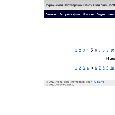
Главная
Загрузить фото
Новости
Видео
Катал
5
1
2
3
4
6
7
8
9
10
Нич
5
1
2
3
4
6
7
8
9
10
© 2011 Украинский споттерский сайт |
О сайте
© 2011 Aerovokzal p.e.