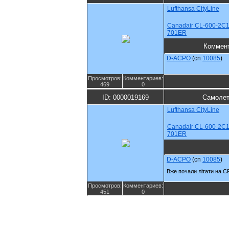
Lufthansa CityLine
Canadair CL-600-2C1
701ER
Коммен
D-ACPO
(cn
10085
)
Просмотров:
Комментариев:
469
0
ID: 0000019169
Самолет
Lufthansa CityLine
Canadair CL-600-2C1
701ER
D-ACPO
(cn
10085
)
Вже почали літати на CR
Просмотров:
Комментариев:
451
0