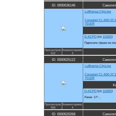
ID: 0000036146
Самолет
Lufthansa CityLine
Canadair CL-600-2C1
701ER
D-ACPO
(cn
10085
)
Підкосило трішки на пос
Просмотров:
Комментариев:
522
3
ID: 0000025122
Самолет
Lufthansa CityLine
Canadair CL-600-2C1
701ER
К
D-ACPO
(cn
10085
)
Ранок -17°...
Просмотров:
Комментариев:
506
4
ID: 0000020268
Самолет