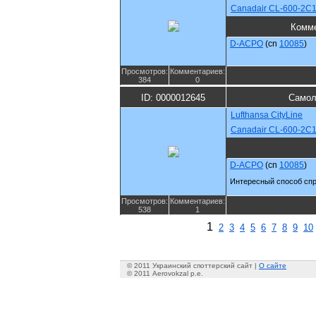
Canadair CL-600-2C1
Комм
D-ACPO
(cn
10085
)
Просмотров:
Комментариев:
384
0
ID: 0000012645
Самол
Lufthansa CityLine
Canadair CL-600-2C1
D-ACPO
(cn
10085
)
Интересный способ спря
Просмотров:
Комментариев:
538
1
1
2
3
4
5
6
7
8
9
10
© 2011 Украинский споттерский сайт |
О сайте
© 2011 Aerovokzal p.e.