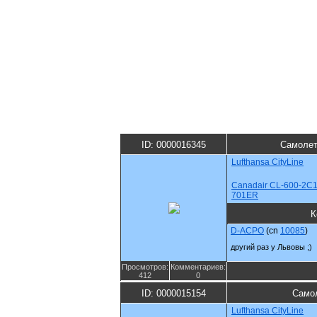
ID: 0000016345
Самолет
Lufthansa CityLine
Canadair CL-600-2C1
701ER
К
D-ACPO
(cn
10085
)
другий раз у Львовы ;)
Просмотров:
Комментариев:
412
0
ID: 0000015154
Самол
Lufthansa CityLine