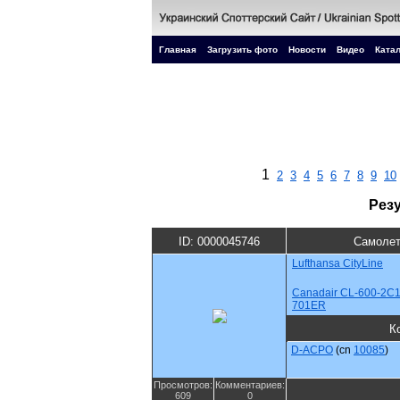
Главная
Загрузить фото
Новости
Видео
Катал
1
2
3
4
5
6
7
8
9
10
Рез
ID: 0000045746
Самолет
Lufthansa CityLine
Canadair CL-600-2C1
701ER
К
D-ACPO
(cn
10085
)
Просмотров:
Комментариев:
609
0