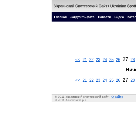
Главная
Загрузить фото
Новости
Видео
Катал
27
<<
21
22
23
24
25
26
28
Нич
27
<<
21
22
23
24
25
26
28
© 2011 Украинский споттерский сайт |
О сайте
© 2011 Aerovokzal p.e.