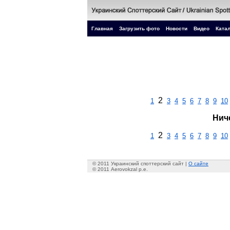
Главная
Загрузить фото
Новости
Видео
Катал
2
1
3
4
5
6
7
8
9
10
Нич
2
1
3
4
5
6
7
8
9
10
© 2011 Украинский споттерский сайт |
О сайте
© 2011 Aerovokzal p.e.