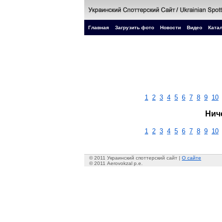
Главная
Загрузить фото
Новости
Видео
Катал
1
2
3
4
5
6
7
8
9
10
Нич
1
2
3
4
5
6
7
8
9
10
© 2011 Украинский споттерский сайт |
О сайте
© 2011 Aerovokzal p.e.