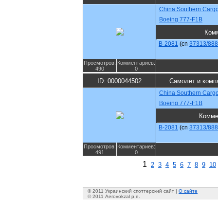
China Southern Carg
Boeing 777-F1B
Ком
B-2081
(cn
37313/888
Просмотров:
Комментариев:
490
0
ID: 0000044502
Самолет и комп
China Southern Carg
Boeing 777-F1B
Комме
B-2081
(cn
37313/888
Просмотров:
Комментариев:
491
0
1
2
3
4
5
6
7
8
9
10
© 2011 Украинский споттерский сайт |
О сайте
© 2011 Aerovokzal p.e.