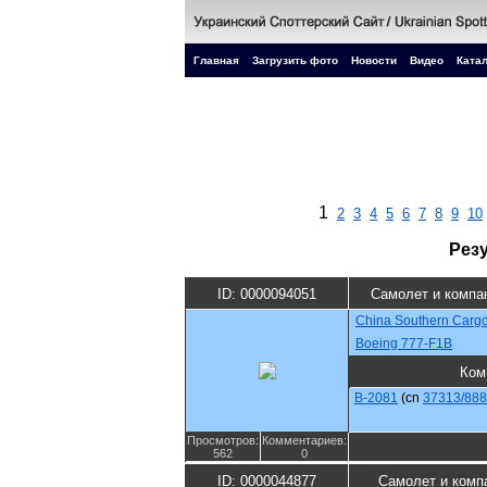
Главная
Загрузить фото
Новости
Видео
Катал
1
2
3
4
5
6
7
8
9
10
Рез
ID: 0000094051
Самолет и компа
China Southern Carg
Boeing 777-F1B
Ком
B-2081
(cn
37313/888
Просмотров:
Комментариев:
562
0
ID: 0000044877
Самолет и комп