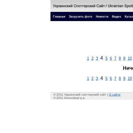
Главная
Загрузить фото
Новости
Видео
Катал
4
1
2
3
5
6
7
8
9
10
Нич
4
1
2
3
5
6
7
8
9
10
© 2011 Украинский споттерский сайт |
О сайте
© 2011 Aerovokzal p.e.