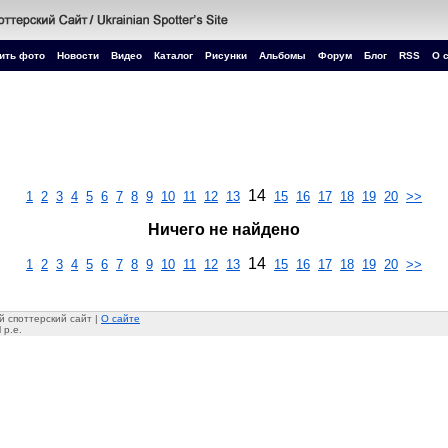
ить фото
Новости
Видео
Каталог
Рисунки
Альбомы
Форум
Блог
RSS
О 
14
1
2
3
4
5
6
7
8
9
10
11
12
13
15
16
17
18
19
20
>>
Ничего не найдено
14
1
2
3
4
5
6
7
8
9
10
11
12
13
15
16
17
18
19
20
>>
 споттерский сайт |
О сайте
 p.e.