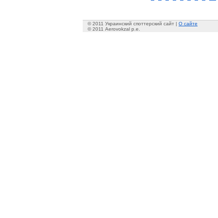
© 2011 Украинский споттерский сайт |
О сайте
© 2011 Aerovokzal p.e.