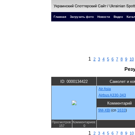
Главная
Загрузить фото
Новости
Видео
Катал
1
2
3
4
5
6
7
8
9
10
Рез
ID: 0000134422
Самолет и ко
Air Asia
Airbus A330-343
Комментарий
9M-XBI
(cn
1633
)
Просмотров:
Комментариев:
157
0
1
2
3
4
5
6
7
8
9
10