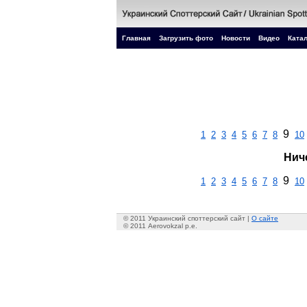
Главная
Загрузить фото
Новости
Видео
Катал
9
1
2
3
4
5
6
7
8
10
Нич
9
1
2
3
4
5
6
7
8
10
© 2011 Украинский споттерский сайт |
О сайте
© 2011 Aerovokzal p.e.