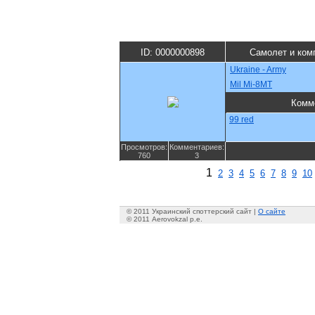
ID: 0000000898
Самолет и ком
Ukraine - Army
Mil Mi-8MT
Комм
99 red
Просмотров:
Комментариев:
760
3
1
2
3
4
5
6
7
8
9
10
© 2011 Украинский споттерский сайт |
О сайте
© 2011 Aerovokzal p.e.