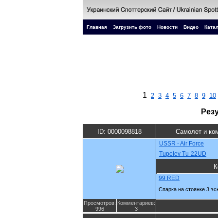
Главная
Загрузить фото
Новости
Видео
Катал
1
2
3
4
5
6
7
8
9
10
Рез
ID: 0000098818
Самолет и ко
USSR - Air Force
Tupolev Tu-22UD
К
99 RED
Спарка на стоянке 3 эск
Просмотров:
Комментариев:
996
3