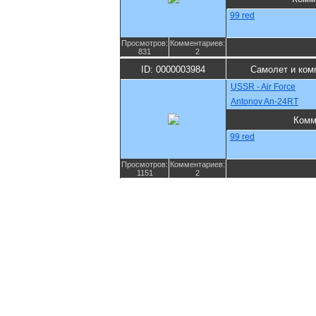
99 red
Просмотров:
Комментариев:
831
2
ID: 0000003984
Самолет и ком
USSR - Air Force
Antonov An-24RT
Комм
99 red
Просмотров:
Комментариев:
1151
2