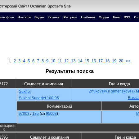
ить фото
Новости
Видео
Каталог
Рисунки
Альбомы
Форум
Блог
RSS
О 
1
2
3
4
5
6
7
8
9
10
11
12
13
14
15
16
17
18
19
20
>>
Результаты поиска
8172
Самолет и компания
Где и когда
Zhukovsky (Ramenskoye) - 
Sukhoi
Russi
Sukhoi Superjet 100-95
Комментарий
Авто
97003
/
185
(cn
95003
)
M
ентариев:
0
2395
Самолет и компания
Где и когда