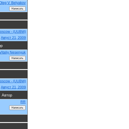
Oleg V. Belyakov
Moscow - (UUBW)
,
Август 21, 2009
ор
Vitaliy Nesenyuk
Moscow - (UUBW)
,
Август 21, 2009
Автор
RR