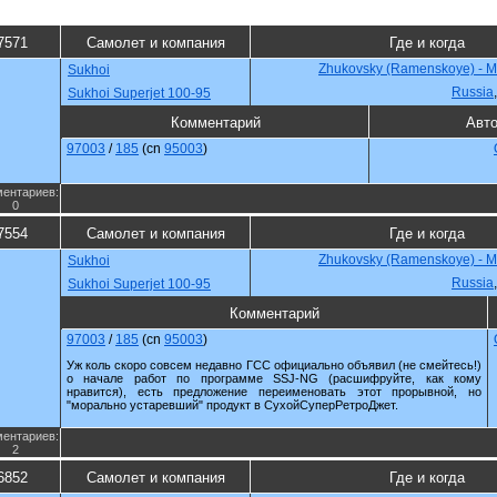
7571
Самолет и компания
Где и когда
Zhukovsky (Ramenskoye) - 
Sukhoi
Russia
Sukhoi Superjet 100-95
Комментарий
Авт
97003
/
185
(cn
95003
)
ентариев:
0
7554
Самолет и компания
Где и когда
Zhukovsky (Ramenskoye) - 
Sukhoi
Russia
Sukhoi Superjet 100-95
Комментарий
97003
/
185
(cn
95003
)
Уж коль скоро совсем недавно ГСС официально объявил (не смейтесь!)
о начале работ по программе SSJ-NG (расшифруйте, как кому
нравится), есть предложение переименовать этот прорывной, но
"морально устаревший" продукт в СухойСуперРетроДжет.
ентариев:
2
6852
Самолет и компания
Где и когда