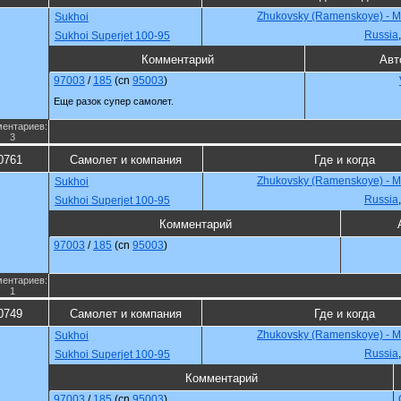
Zhukovsky (Ramenskoye) - 
Sukhoi
Russia
Sukhoi Superjet 100-95
Комментарий
Авт
97003
/
185
(cn
95003
)
Еще разок супер самолет.
ентариев:
3
0761
Самолет и компания
Где и когда
Zhukovsky (Ramenskoye) - 
Sukhoi
Russia
Sukhoi Superjet 100-95
Комментарий
97003
/
185
(cn
95003
)
ентариев:
1
0749
Самолет и компания
Где и когда
Zhukovsky (Ramenskoye) - 
Sukhoi
Russia
Sukhoi Superjet 100-95
Комментарий
97003
/
185
(cn
95003
)