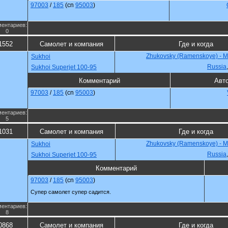
97003
/
185
(cn
95003
)
ентариев:
0
1552
Самолет и компания
Где и когда
Zhukovsky (Ramenskoye) - 
Sukhoi
Russia
Sukhoi Superjet 100-95
Комментарий
Авт
97003
/
185
(cn
95003
)
ентариев:
5
1031
Самолет и компания
Где и когда
Zhukovsky (Ramenskoye) - 
Sukhoi
Russia
Sukhoi Superjet 100-95
Комментарий
97003
/
185
(cn
95003
)
Супер самолет супер садится.
ентариев:
8
0868
Самолет и компания
Где и когда