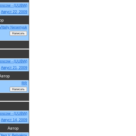
Moscow - (UUBW)
,
Август 22, 2009
ор
Vitaliy Nesenyuk
Moscow - (UUBW)
,
Август 21, 2009
Автор
RR
Moscow - (UUBW)
,
Август 14, 2009
Автор
Oleg V. Belyakov