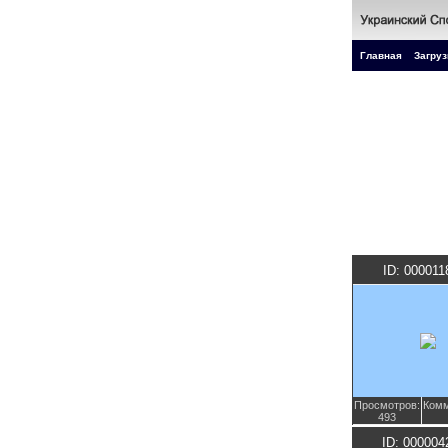
Главная
Загруз
ID: 000011
Просмотров:
Комм
493
ID: 000004