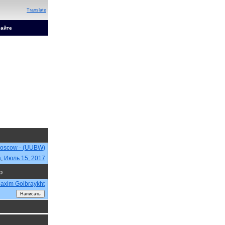
Translate
сайте
Moscow - (UUBW)
a
,
Июль 15, 2017
р
axim Golbraykht