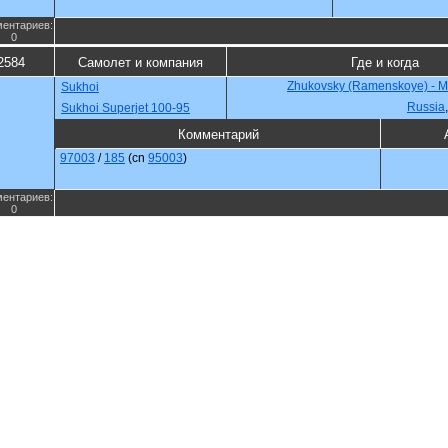
ентариев:
0
2584
Самолет и компания
Где и когда
Zhukovsky (Ramenskoye) - 
Sukhoi
Russia
Sukhoi Superjet 100-95
Комментарий
97003
/
185
(cn
95003
)
ентариев:
0