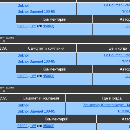
Le Bourget - Par
Sukhoi
Franc
Sukhoi Superjet 100-95
Комментарий
Авто
97003
/
185
(cn
95003
)
Bu
ентариев:
0
2390
Самолет и компания
Где и когда
Le Bourget - Par
Sukhoi
Franc
Sukhoi Superjet 100-95
Комментарий
Авто
97003
/
185
(cn
95003
)
Bu
ентариев:
0
2595
Самолет и компания
Где и когда
Zhukovsky (Ramenskoye) - 
Sukhoi
Russia
Sukhoi Superjet 100-95
Комментарий
Авт
97003
/
185
(cn
95003
)