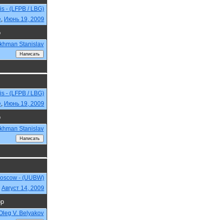
is - (LFPB / LBG)
e
,
Июнь 19, 2009
р
khman Stanislav
is - (LFPB / LBG)
e
,
Июнь 19, 2009
р
khman Stanislav
Moscow - (UUBW)
,
Август 14, 2009
ор
Oleg V. Belyakov