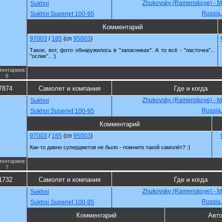
Zhukovsky (Ramenskoye) - 
Sukhoi
Russia
Sukhoi Superjet 100-95
Комментарий
97003
/
185
(cn
95003
)
Такое, вот, фото обнаружилось в "запасниках". А то всё - "ласточка"...
"ослик".. :)
ентариев:
6
7874
Самолет и компания
Где и когда
Zhukovsky (Ramenskoye) - 
Sukhoi
Russia
Sukhoi Superjet 100-95
Комментарий
97003
/
185
(cn
95003
)
Как-то давно суперджетов не было - помните такой самолёт? :)
ентариев:
7
1732
Самолет и компания
Где и когда
Zhukovsky (Ramenskoye) - 
Sukhoi
Russia
Sukhoi Superjet 100-95
Комментарий
Авт