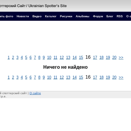
ить фото
Новости
Видео
Каталог
Рисунки
Альбомы
Форум
Блог
RSS
О 
16
1
2
3
4
5
6
7
8
9
10
11
12
13
14
15
17
18
19
20
>>
Ничего не найдено
16
1
2
3
4
5
6
7
8
9
10
11
12
13
14
15
17
18
19
20
>>
 споттерский сайт |
О сайте
 p.e.