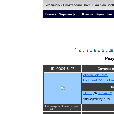
Главная
Загрузить фото
Новости
Видео
Катал
1
2
3
4
5
6
7
8
9
10
Рез
ID: 0000118427
Самолет и
Austria - Air Force
Lockheed C-130K Her
К
8T-CC
(cn
382-4257
)
"intercepted" by 7L-WF
Просмотров:
Комментариев:
446
0