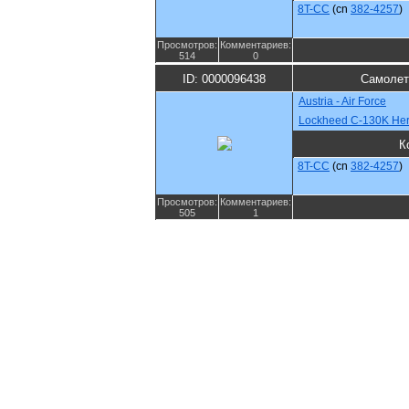
8T-CC
(cn
382-4257
)
Просмотров:
Комментариев:
514
0
ID: 0000096438
Самолет
Austria - Air Force
Lockheed C-130K Her
К
8T-CC
(cn
382-4257
)
Просмотров:
Комментариев:
505
1