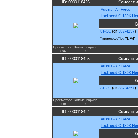
ID: 0000118426
Самолет и
Austria - Air Force
Lockheed C-130K Her
К
8T-CC
(cn
382-4257
)
"intercepted" by 7L-WF
Просмотров:
Комментариев:
506
0
ID: 0000118425
Самолет и
Austria - Air Force
Lockheed C-130K Her
К
8T-CC
(cn
382-4257
)
Просмотров:
Комментариев:
448
0
ID: 0000118424
Самолет и
Austria - Air Force
Lockheed C-130K Her
К