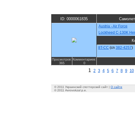
ID: 0000061835
Самолет
Austria - Air Force
Lockheed C-130K Her
К
8T-CC
(cn
382-4257
)
Просмотров:
Комментариев:
365
0
1
2
3
4
5
6
7
8
9
10
© 2011 Украинский споттерский сайт |
О сайте
© 2011 Aerovokzal p.e.