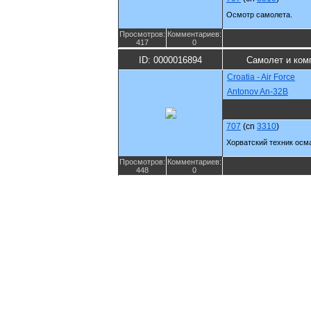
Осмотр самолета.
Просмотров:
Комментариев:
417
0
ID: 0000016894
Самолет и ком
Croatia - Air Force
Antonov An-32B
707
(cn
3310
)
Хорватский техник осм
Просмотров:
Комментариев:
448
0