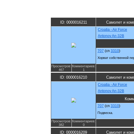
ID: 0000016211
Самолет и ком
Croatia - Air Force
Antonov An-32B
707
(cn
3310
)
Хорват собственной пе
Просмотров:
Комментариев:
467
1
ID: 0000016210
Самолет и ком
Croatia - Air Force
Antonov An-32B
Комм
707
(cn
3310
)
Подвеска.
Просмотров:
Комментариев:
382
0
ID: 0000016209
Самолет и ком