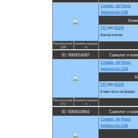
Croatia - Air Force
Antonov An-32B
Комм
707
(cn
3310
)
Клетки-клетки.
Просмотров:
Комментариев:
258
0
ID: 0000016087
Самолет и ком
Croatia - Air Force
Antonov An-32B
К
707
(cn
3310
)
К нам гость на форму.
Просмотров:
Комментариев:
471
4
ID: 0000010841
Самолет и ком
Croatia - Air Force
Antonov An-32B