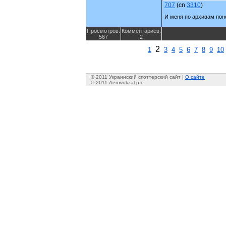
707
(cn
3310
)
И меня по архивам пон
Просмотров:
Комментариев:
567
2
2
1
3
4
5
6
7
8
9
10
© 2011 Украинский споттерский сайт |
О сайте
© 2011 Aerovokzal p.e.