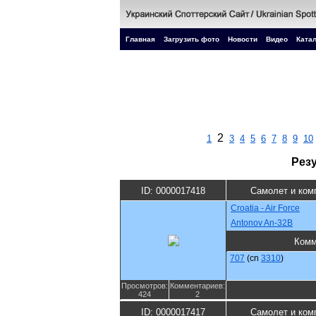
Главная
Загрузить фото
Новости
Видео
Катал
2
1
3
4
5
6
7
8
9
10
Рез
ID: 0000017418
Самолет и ком
Croatia - Air Force
Antonov An-32B
Комм
707
(cn
3310
)
Просмотров:
Комментариев:
424
2
ID: 0000017417
Самолет и ком