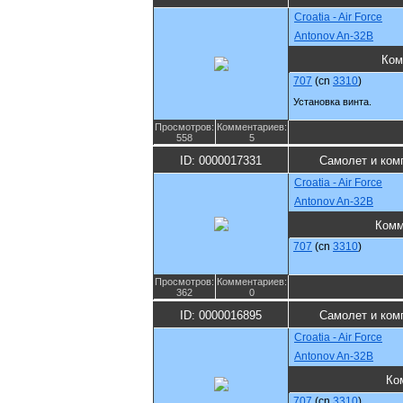
Croatia - Air Force
Antonov An-32B
Ком
707
(cn
3310
)
Установка винта.
Просмотров:
Комментариев:
558
5
ID: 0000017331
Самолет и ком
Croatia - Air Force
Antonov An-32B
Комм
707
(cn
3310
)
Просмотров:
Комментариев:
362
0
ID: 0000016895
Самолет и ком
Croatia - Air Force
Antonov An-32B
Ко
707
(cn
3310
)