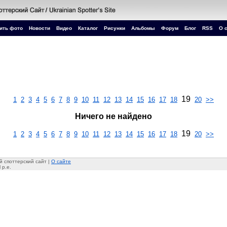
ить фото
Новости
Видео
Каталог
Рисунки
Альбомы
Форум
Блог
RSS
О 
19
1
2
3
4
5
6
7
8
9
10
11
12
13
14
15
16
17
18
20
>>
Ничего не найдено
19
1
2
3
4
5
6
7
8
9
10
11
12
13
14
15
16
17
18
20
>>
 споттерский сайт |
О сайте
 p.e.