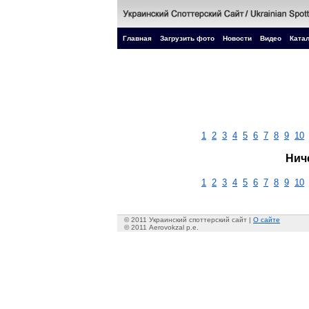
Главная
Загрузить фото
Новости
Видео
Катал
1
2
3
4
5
6
7
8
9
10
Нич
1
2
3
4
5
6
7
8
9
10
© 2011 Украинский споттерский сайт |
О сайте
© 2011 Aerovokzal p.e.