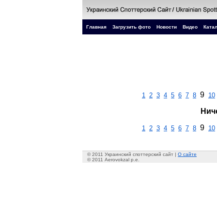
Главная
Загрузить фото
Новости
Видео
Катал
9
1
2
3
4
5
6
7
8
10
Нич
9
1
2
3
4
5
6
7
8
10
© 2011 Украинский споттерский сайт |
О сайте
© 2011 Aerovokzal p.e.