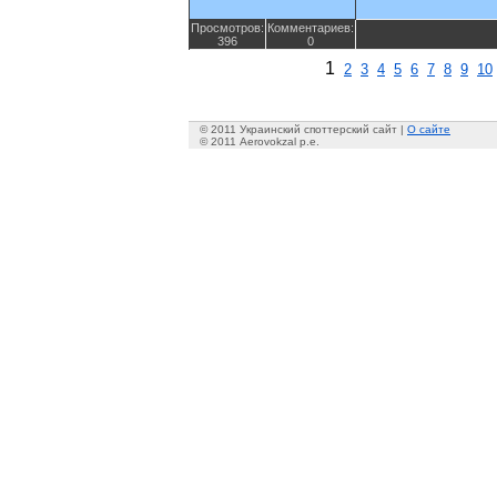
Просмотров:
Комментариев:
396
0
1
2
3
4
5
6
7
8
9
10
© 2011 Украинский споттерский сайт |
О сайте
© 2011 Aerovokzal p.e.