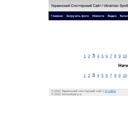
Главная
Загрузить фото
Новости
Видео
Катал
3
1
2
4
5
6
7
8
9
10
Нич
3
1
2
4
5
6
7
8
9
10
© 2011 Украинский споттерский сайт |
О сайте
© 2011 Aerovokzal p.e.