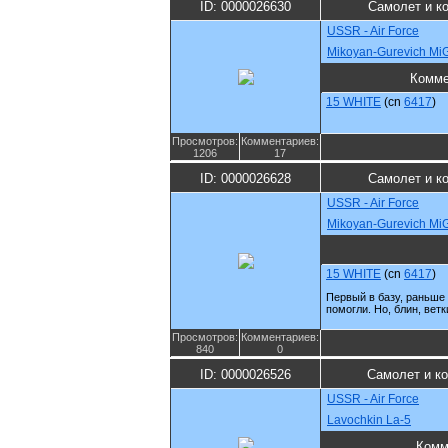
ID: 0000026630
Самолет и к
USSR - Air Force
Mikoyan-Gurevich Mi
Комме
15 WHITE
(cn
6417
)
Просмотров:
Комментариев:
1206
17
ID: 0000026628
Самолет и к
USSR - Air Force
Mikoyan-Gurevich Mi
15 WHITE
(cn
6417
)
Первый в базу, раньше 
помогли. Но, блин, вет
Просмотров:
Комментариев:
840
0
ID: 0000026526
Самолет и к
USSR - Air Force
Lavochkin La-5
Комм