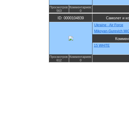
Просмотров:
Комментариев:
563
0
ID: 0000104839
Самолет и к
Ukraine - Air Force
Mikoyan-Gurevich Mi
Коммен
15 WHITE
Просмотров:
Комментариев:
612
0