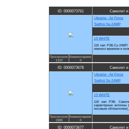
ID: 0000073761
Самолет и
Ukraine - Air Force
Sukhoi Su-24MP
15 WHITE
118 оап РЭБ.Су-24МП 
немного времени и пол
Просмотров:
Комментариев:
1333
0
ID: 0000073678
Самолет и
Ukraine - Air Force
Sukhoi Su-24MP
15 WHITE
118 оап РЭБ. Самол
характерные антенны (
носовым обтекателем),
Просмотров:
Комментариев:
1988
0
ID: 0000073677
Самолет и