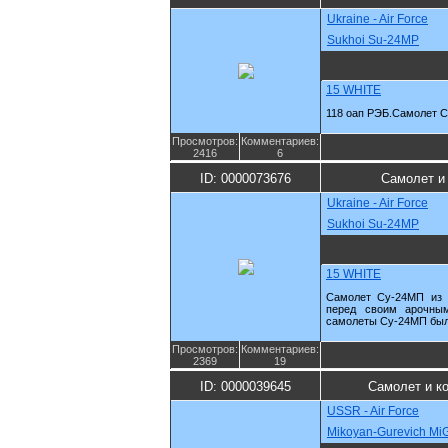
Ukraine - Air Force
Sukhoi Su-24MP
15 WHITE
118 оап РЭБ.Самолет 
Просмотров:
Комментариев:
2416
6
ID: 0000073676
Самолет и
Ukraine - Air Force
Sukhoi Su-24MP
15 WHITE
Самолет Су-24МП из 
перед своим арочны
самолеты Су-24МП были
Просмотров:
Комментариев:
2369
19
ID: 0000039645
Самолет и к
USSR - Air Force
Mikoyan-Gurevich Mi