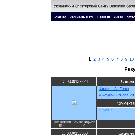
Главная
Загрузить фото
Новости
Видео
Катал
1
2
3
4
5
6
7
8
9
10
Рез
ID: 0000132228
Самоле
Ukraine - Air Force
Mikoyan-Gurevich M
Коммента
15 WHITE
Просмотров:
Комментариев:
514
0
ID: 0000132363
Самолет