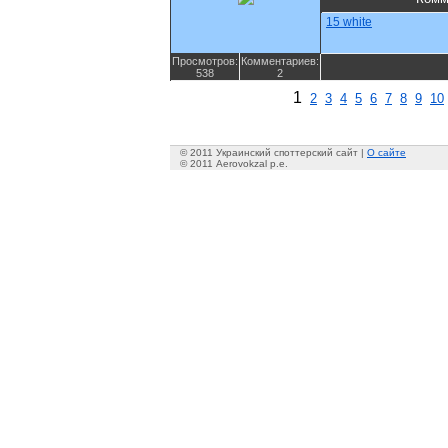
15 white
Просмотров:
Комментариев:
538
2
1
2
3
4
5
6
7
8
9
10
© 2011 Украинский споттерский сайт |
О сайте
© 2011 Aerovokzal p.e.