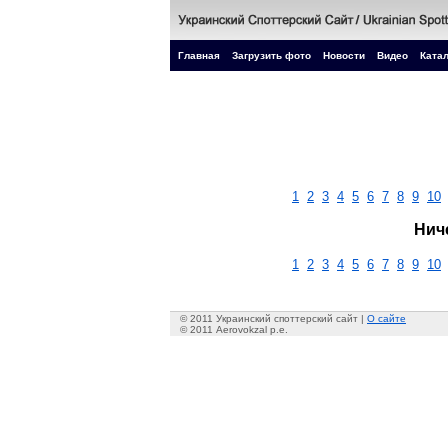
Главная
Загрузить фото
Новости
Видео
Катал
1
2
3
4
5
6
7
8
9
10
Нич
1
2
3
4
5
6
7
8
9
10
© 2011 Украинский споттерский сайт |
О сайте
© 2011 Aerovokzal p.e.