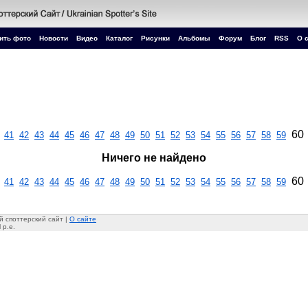
ить фото
Новости
Видео
Каталог
Рисунки
Альбомы
Форум
Блог
RSS
О 
60
41
42
43
44
45
46
47
48
49
50
51
52
53
54
55
56
57
58
59
Ничего не найдено
60
41
42
43
44
45
46
47
48
49
50
51
52
53
54
55
56
57
58
59
 споттерский сайт |
О сайте
 p.e.