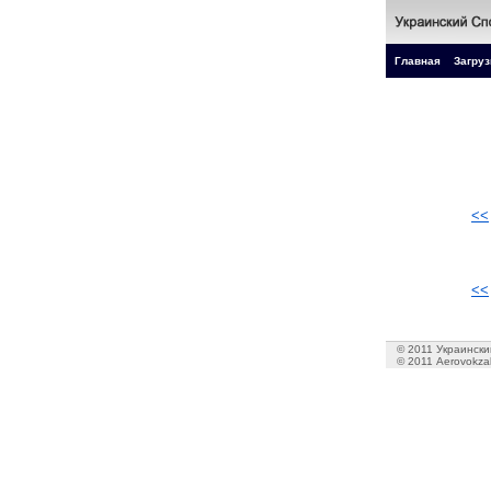
Главная
Загруз
<<
<<
© 2011 Украинский
© 2011 Aerovokzal