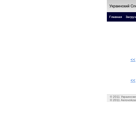
Главная
Загруз
<<
<<
© 2011 Украинский
© 2011 Aerovokzal