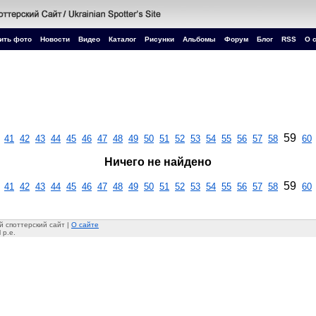
ить фото
Новости
Видео
Каталог
Рисунки
Альбомы
Форум
Блог
RSS
О 
59
41
42
43
44
45
46
47
48
49
50
51
52
53
54
55
56
57
58
60
Ничего не найдено
59
41
42
43
44
45
46
47
48
49
50
51
52
53
54
55
56
57
58
60
 споттерский сайт |
О сайте
 p.e.