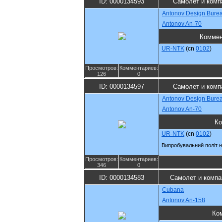
ID: 0000134593
Самолет и комп
Antonov Design Bure
Antonov An-70
Коммен
UR-NTK
(cn
0102
)
Просмотров:
Комментариев:
126
0
ID: 0000134597
Самолет и комп
Antonov Design Bure
Antonov An-70
Ко
UR-NTK
(cn
0102
)
Випробувальний політ 
Просмотров:
Комментариев:
346
0
ID: 0000134583
Самолет и компа
Cubana
Antonov An-158
Ко