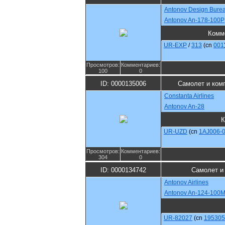
Antonov Design Bure
Antonov An-178-100P
Комм
UR-EXP
/
313
(cn
001
Просмотров:
Комментариев:
100
0
ID: 0000135006
Самолет и ком
Constanta Airlines
Antonov An-28
К
UR-UZD
(cn
1AJ006-
Просмотров:
Комментариев:
304
0
ID: 0000134742
Самолет и
Antonov Airlines
Antonov An-124-100M
UR-82027
(cn
195305