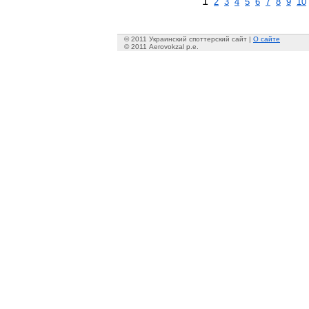
1
2
3
4
5
6
7
8
9
10
© 2011 Украинский споттерский сайт |
О сайте
© 2011 Aerovokzal p.e.