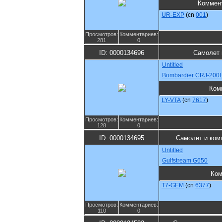
Коммен
UR-EXP
(cn
001
)
Просмотров:
Комментариев:
281
0
ID: 0000134696
Самолет 
Untitled
Bombardier CRJ-200
Ком
LY-VTA
(cn
7617
)
Просмотров:
Комментариев:
128
0
ID: 0000134695
Самолет и ком
Untitled
Gulfstream G650
Ком
T7-GEM
(cn
6377
)
Просмотров:
Комментариев:
110
0