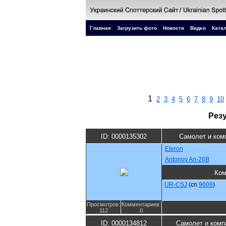
Главная
Загрузить фото
Новости
Видео
Катал
1
2
3
4
5
6
7
8
9
10
Рез
ID: 0000135302
Самолет и ком
Eleron
Antonov An-26B
Ком
UR-CSJ
(cn
9608
)
Просмотров:
Комментариев:
112
0
ID: 0000134812
Самолет и комп