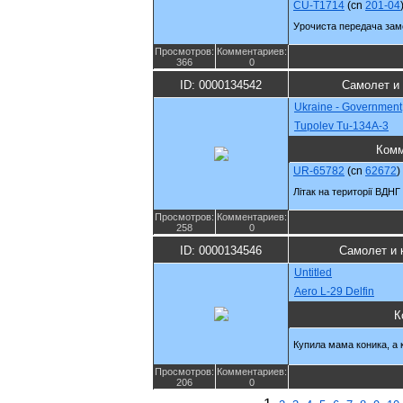
CU-T1714
(cn
201-04
Урочиста передача зам
Просмотров:
Комментариев:
366
0
ID: 0000134542
Самолет и
Ukraine - Government
Tupolev Tu-134A-3
Комм
UR-65782
(cn
62672
)
Літак на території ВДНГ
Просмотров:
Комментариев:
258
0
ID: 0000134546
Самолет и 
Untitled
Aero L-29 Delfin
К
Купила мама коника, а к
Просмотров:
Комментариев:
206
0