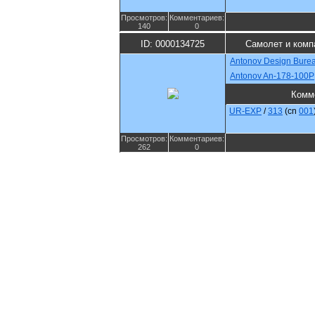
Просмотров:
Комментариев:
140
0
ID: 0000134725
Самолет и комп
Antonov Design Bure
Antonov An-178-100P
Комм
UR-EXP
/
313
(cn
001
Просмотров:
Комментариев:
262
0