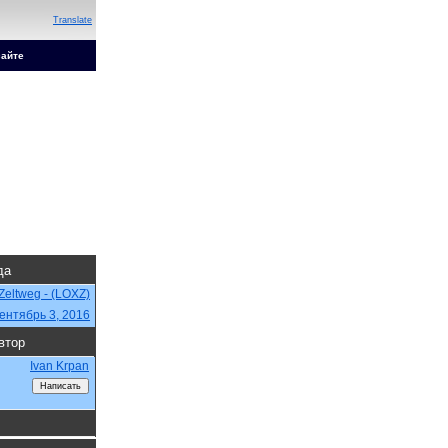
Translate
сайте
да
Zeltweg - (LOXZ)
ентябрь 3, 2016
втор
Ivan Krpan