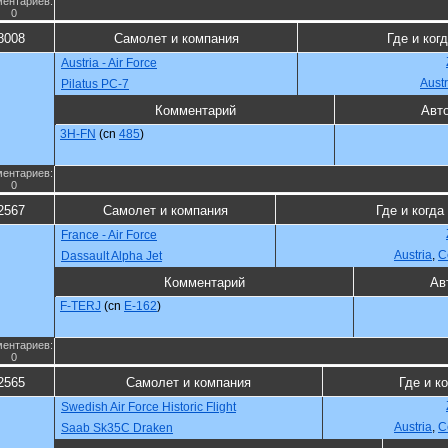
ентариев:
0
8008
Самолет и компания
Где и ког
Austria - Air Force
Austr
Pilatus PC-7
Комментарий
Авт
3H-FN
(cn
485
)
ентариев:
0
2567
Самолет и компания
Где и когда
France - Air Force
Austria
,
С
Dassault Alpha Jet
Комментарий
Ав
F-TERJ
(cn
E-162
)
ентариев:
0
2565
Самолет и компания
Где и к
Swedish Air Force Historic Flight
Austria
,
С
Saab Sk35C Draken