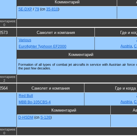
Комментарий
SE-DXP
/
79
(cn
35-810
)
ентариев:
0
2573
Самолет и компания
Где и ко
Various
Austria
,
С
Eurofighter Typhoon EF2000
Комментарий
Formation of all types of combat jet aircrafts in service with Austrian air force
the past few decades.
ентариев:
2
2564
Самолет и компания
Где и когда
Red Bull
Austria
,
С
MBB Bo-105CBS-4
Комментарий
А
D-HSDM
(cn
S-126
)
ентариев:
0