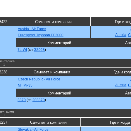
8422
Самолет и компания
Где и ко
Austria - Air Force
Austria
,
С
Eurofighter Typhoon EF2000
Комментарий
Ав
7L-WI
(cn
GS028
)
ентариев:
1
8238
Самолет и компания
Где и ког
Czech Republic - Air Force
Austria
,
С
Mil Mi-35
Комментарий
Ав
3370
(cn
203370
)
ентариев:
1
8237
Самолет и компания
Где и когда
Slovakia - Air Force