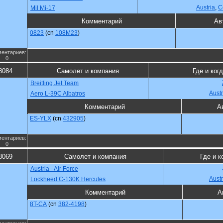
Austria
,
С
Mil Mi-17
Комментарий
Ав
0823
(cn
108M23
)
ентариев:
0
8084
Самолет и компания
Где и ког
Breitling Jet Team
Austr
Aero L-39C Albatros
Комментарий
А
ES-YLX
(cn
432905
)
ентариев:
0
8069
Самолет и компания
Где и к
Austria - Air Force
Austr
Lockheed C-130K Hercules
Комментарий
А
8T-CA
(cn
382-4198
)