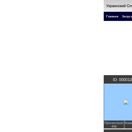
Главная
Загруз
ID: 000011
Просмотров:
Комм
446