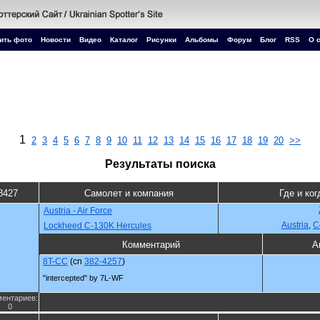
ить фото
Новости
Видео
Каталог
Рисунки
Альбомы
Форум
Блог
RSS
О 
1
2
3
4
5
6
7
8
9
10
11
12
13
14
15
16
17
18
19
20
>>
Результаты поиска
8427
Самолет и компания
Где и ког
Austria - Air Force
Austria
,
С
Lockheed C-130K Hercules
Комментарий
А
8T-CC
(cn
382-4257
)
"intercepted" by 7L-WF
ентариев:
0