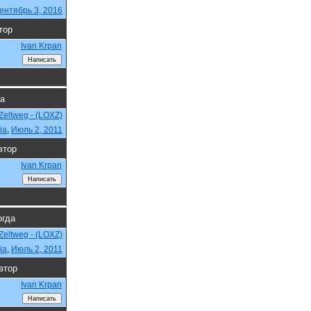
ентябрь 3, 2016
тор
Ivan Krpan
да
Zeltweg - (LOXZ)
ia
,
Июль 2, 2011
втор
Ivan Krpan
огда
Zeltweg - (LOXZ)
ia
,
Июль 2, 2011
втор
Ivan Krpan