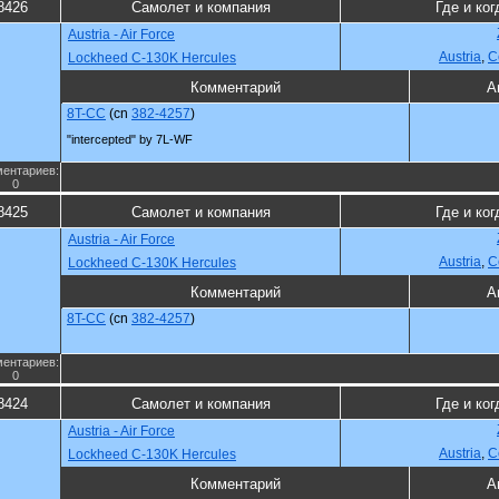
8426
Самолет и компания
Где и ког
Austria - Air Force
Austria
,
С
Lockheed C-130K Hercules
Комментарий
А
8T-CC
(cn
382-4257
)
"intercepted" by 7L-WF
ентариев:
0
8425
Самолет и компания
Где и ког
Austria - Air Force
Austria
,
С
Lockheed C-130K Hercules
Комментарий
А
8T-CC
(cn
382-4257
)
ентариев:
0
8424
Самолет и компания
Где и ког
Austria - Air Force
Austria
,
С
Lockheed C-130K Hercules
Комментарий
А