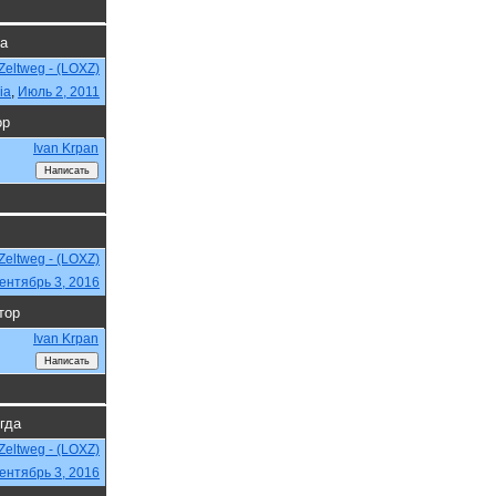
да
Zeltweg - (LOXZ)
ia
,
Июль 2, 2011
ор
Ivan Krpan
Zeltweg - (LOXZ)
ентябрь 3, 2016
тор
Ivan Krpan
огда
Zeltweg - (LOXZ)
ентябрь 3, 2016