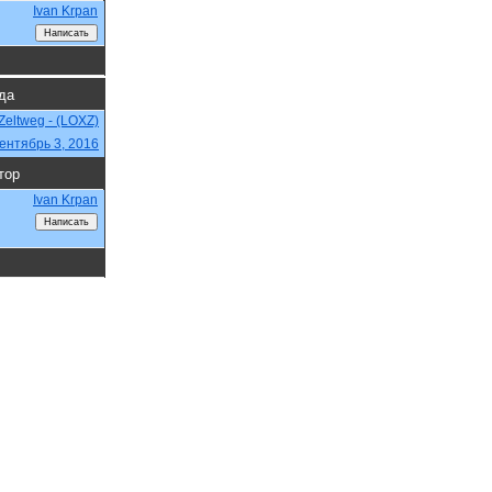
Ivan Krpan
гда
Zeltweg - (LOXZ)
ентябрь 3, 2016
тор
Ivan Krpan