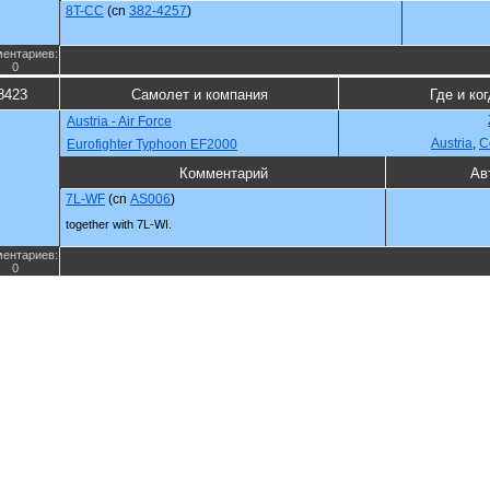
8T-CC
(cn
382-4257
)
ентариев:
0
8423
Самолет и компания
Где и ко
Austria - Air Force
Austria
,
С
Eurofighter Typhoon EF2000
Комментарий
Ав
7L-WF
(cn
AS006
)
together with 7L-WI.
ентариев:
0