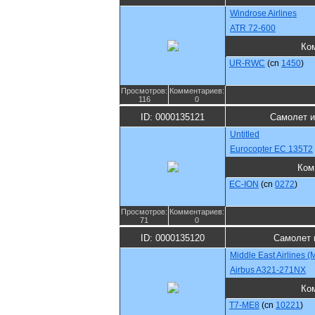
Windrose Airlines
ATR 72-600
Ко
UR-RWC
(cn
1450
)
Просмотров:
Комментариев:
116
0
ID: 0000135121
Самолет и
Untitled
Eurocopter EC 135T2
Ком
EC-ION
(cn
0272
)
Просмотров:
Комментариев:
71
0
ID: 0000135120
Самолет 
Middle East Airlines 
Airbus A321-271NX
Ко
T7-ME8
(cn
10221
)