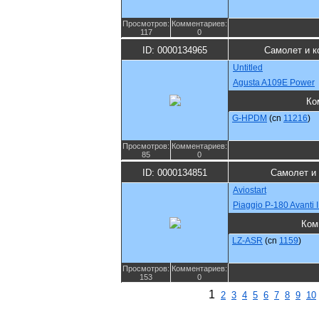
Просмотров:
Комментариев:
117
0
ID: 0000134965
Самолет и к
Untitled
Agusta A109E Power
Ко
G-HPDM
(cn
11216
)
Просмотров:
Комментариев:
85
0
ID: 0000134851
Самолет и
Aviostart
Piaggio P-180 Avanti I
Ком
LZ-ASR
(cn
1159
)
Просмотров:
Комментариев:
153
0
1
2
3
4
5
6
7
8
9
10