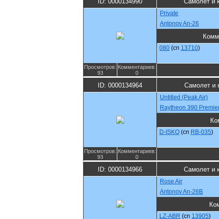
ID: 0000134990
Самолет и 
Private
Antonov An-26
Комм
080
(cn
13710
)
Просмотров:
Комментариев:
93
0
ID: 0000134964
Самолет и 
Untitled (Peak Air)
Raytheon 390 Premier
Ко
D-ISKO
(cn
RB-035
)
Просмотров:
Комментариев:
93
0
ID: 0000134966
Самолет и 
Rose Air
Antonov An-26B
Ко
LZ-ABR
(cn
13905
)