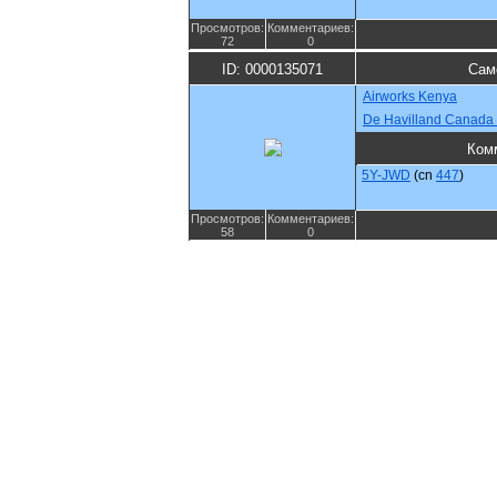
Просмотров:
Комментариев:
72
0
ID: 0000135071
Сам
Airworks Kenya
De Havilland Canada
Ком
5Y-JWD
(cn
447
)
Просмотров:
Комментариев:
58
0