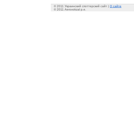
© 2011 Украинский споттерский сайт |
О сайте
© 2011 Aerovokzal p.e.