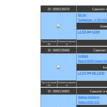
ID: 0000135070
Самолет 
BH Air
Gulfstream - V SP (G5
Ком
LZ-FIA
(cn
5198
)
Просмотров:
Комментариев:
68
0
ID: 0000135069
Самолет 
Untitled
Beech B200 Super Kin
Ко
LZ-ITV
(cn
BB-1369
)
Просмотров:
Комментариев:
54
0
ID: 0000134993
Самолет и 
Balkan Holidays
Airbus A321-211