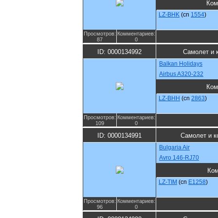
Ком
LZ-BHK
(cn
1554
)
Просмотров:
Комментариев:
87
0
ID: 0000134992
Самолет и 
Balkan Holidays
Airbus A320-232
Ком
LZ-BHH
(cn
2863
)
Просмотров:
Комментариев:
109
0
ID: 0000134991
Самолет и к
Bulgaria Air
Avro 146-RJ70
Ком
LZ-TIM
(cn
E1258
)
Просмотров:
Комментариев:
96
0