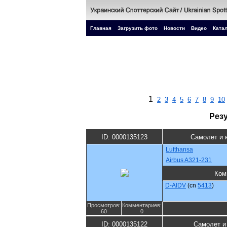
Главная
Загрузить фото
Новости
Видео
Катал
1
2
3
4
5
6
7
8
9
10
Рез
ID: 0000135123
Самолет и 
Lufthansa
Airbus A321-231
Ком
D-AIDV
(cn
5413
)
Просмотров:
Комментариев:
60
0
ID: 0000135122
Самолет и