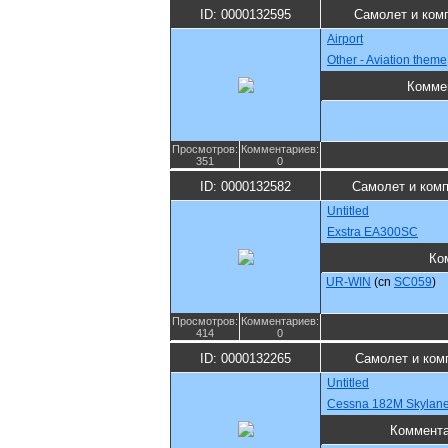
ID: 0000132595
Самолет и ком
Airport
Other - Aviation theme
Комме
Просмотров:
Комментариев:
351
0
ID: 0000132582
Самолет и ком
Untitled
Exstra EA300SC
Ко
UR-WIN
(cn
SC059
)
Просмотров:
Комментариев:
414
0
ID: 0000132265
Самолет и ком
Untitled
Cessna 182M Skylan
Коммент