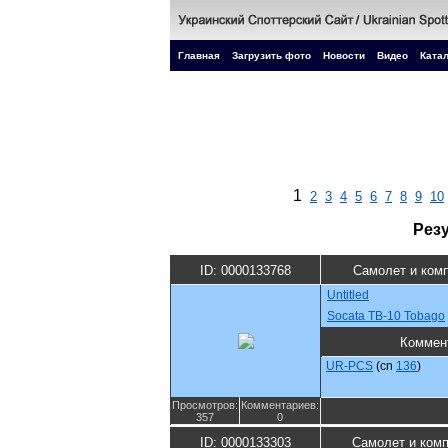
Главная
Загрузить фото
Новости
Видео
Катал
1
2
3
4
5
6
7
8
9
10
Рез
ID: 0000133768
Самолет и ком
Untitled
Socata TB-10 Tobago
Коммен
UR-PCS
(cn
136
)
Просмотров:
Комментариев:
357
0
ID: 0000133303
Самолет и ком