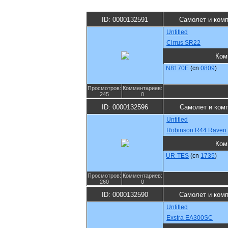
ID: 0000132591
Самолет и ком
Untitled
Cirrus SR22
Ком
N8170E
(cn
0809
)
Просмотров:
Комментариев:
245
0
ID: 0000132596
Самолет и ком
Untitled
Robinson R44 Raven
Ком
UR-TES
(cn
1735
)
Просмотров:
Комментариев:
260
0
ID: 0000132590
Самолет и ком
Untitled
Exstra EA300SC