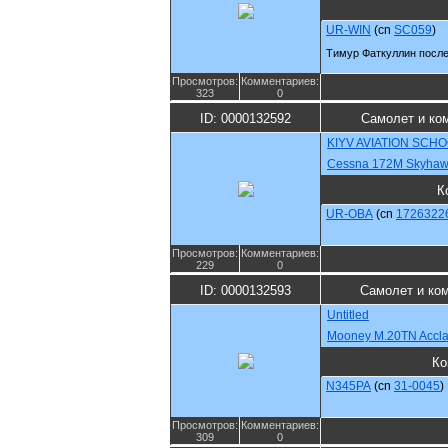
UR-WIN
(cn
SC059
)
Тимур Фаткуллин после
Просмотров:
Комментариев:
323
0
ID: 0000132592
Самолет и ко
KIYV AVIATION SCH
Cessna 172M Skyha
К
UR-OBA
(cn
1726322
Просмотров:
Комментариев:
229
0
ID: 0000132593
Самолет и ко
Untitled
Mooney M.20TN Accl
Ко
N345PA
(cn
31-0045
)
Просмотров:
Комментариев:
309
0