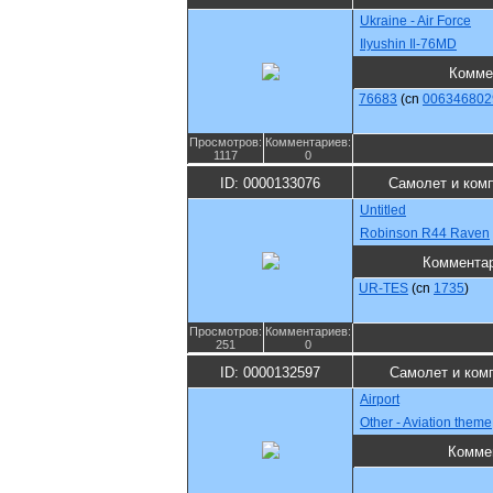
Ukraine - Air Force
Ilyushin Il-76MD
Комме
76683
(cn
006346802
Просмотров:
Комментариев:
1117
0
ID: 0000133076
Самолет и ком
Untitled
Robinson R44 Raven
Коммента
UR-TES
(cn
1735
)
Просмотров:
Комментариев:
251
0
ID: 0000132597
Самолет и ком
Airport
Other - Aviation theme
Комме