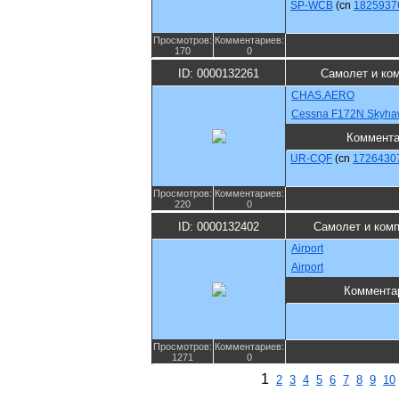
SP-WCB
(cn
1825937
Просмотров:
Комментариев:
170
0
ID: 0000132261
Самолет и ко
CHAS.AERO
Cessna F172N Skyha
Коммента
UR-CQF
(cn
1726430
Просмотров:
Комментариев:
220
0
ID: 0000132402
Самолет и ком
Airport
Airport
Коммента
Просмотров:
Комментариев:
1271
0
1
2
3
4
5
6
7
8
9
10