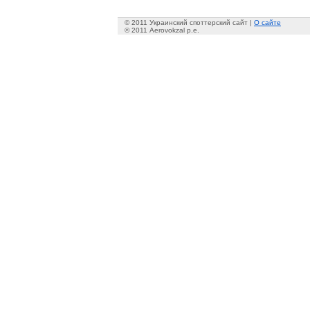
© 2011 Украинский споттерский сайт |
О сайте
© 2011 Aerovokzal p.e.