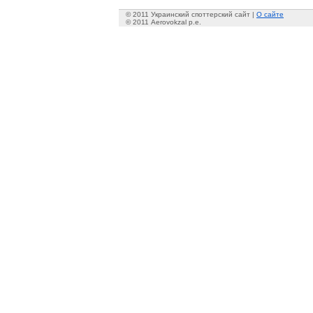
© 2011 Украинский споттерский сайт |
О сайте
© 2011 Aerovokzal p.e.