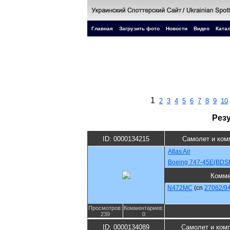
Главная
Загрузить фото
Новости
Видео
Катал
1
2
3
4
5
6
7
8
9
10
Рез
ID: 0000134215
Самолет и ком
Atlas Air
Boeing 747-45E(BDS
Комме
N472MC
(cn
27062/9
Просмотров:
Комментариев:
239
0
ID: 0000134089
Самолет и ком