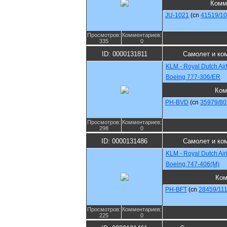
Комм
JU-1021
(cn
41519/1
Просмотров:
Комментариев:
335
0
ID: 0000131811
Самолет и ко
KLM - Royal Dutch Air
Boeing 777-306/ER
Ком
PH-BVD
(cn
35979/80
Просмотров:
Комментариев:
298
0
ID: 0000131486
Самолет и ко
KLM - Royal Dutch Air
Boeing 747-406(M)
Ком
PH-BFT
(cn
28459/11
Просмотров:
Комментариев:
225
0