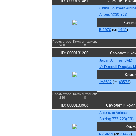
ID: 0000131461
Самолет и ком
China Southern Airlin
Airbus A330-323
Комме
B-5970
(cn
1645
)
Просмотров:
Комментариев:
208
0
ID: 0000131266
Самолет и ко
Japan Airlines (JAL)
McDonnell Douglas 
Комме
JA8582
(cn
48573
)
Просмотров:
Комментариев:
296
0
ID: 0000130908
Самолет и комп
American Airlines
Boeing 777-223(ER)
Комм
N760AN
(cn
31477
)