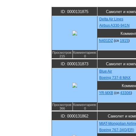
ID: 0000131875
Самолет и комп
Delta Air Lines
Airbus A330-941N
Коммен
N401DZ
(cn
1915
)
Просмотров:
Комментариев:
215
0
ID: 0000131873
Самолет и комп
Blue Air
Boeing 737-8 MAX
Коммен
YR-MXB
(cn
43306
)
Просмотров:
Комментариев:
366
0
ID: 0000131862
Самолет и ком
MIAT-Mongolian Airlin
Boeing 767-34G(ER)