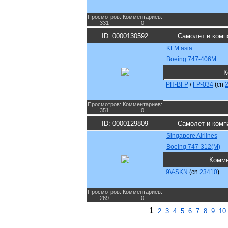
Просмотров:
Комментариев:
331
0
ID: 0000130592
Самолет и комп
KLM asia
Boeing 747-406M
К
PH-BFP
/
FP-034
(cn
Просмотров:
Комментариев:
351
0
ID: 0000129809
Самолет и комп
Singapore Airlines
Boeing 747-312(M)
Комме
9V-SKN
(cn
23410
)
Просмотров:
Комментариев:
269
0
1
2
3
4
5
6
7
8
9
10