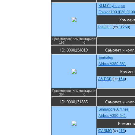
KLM Cityhopper
Fokker 100 (F28-0100
Коммент
PH-OFE
(cn
11260
)
Просмотров:
Комментариев:
196
0
ID: 0000134010
Самолет и комп
Emirates
Airbus A380-861
Коммен
A6-EOB
(cn
164
)
Просмотров:
Комментариев:
364
0
ID: 0000131885
Самолет и комп
Singapore Airlines
Airbus A350-941
Коммент
9V-SMO
(cn
116
)