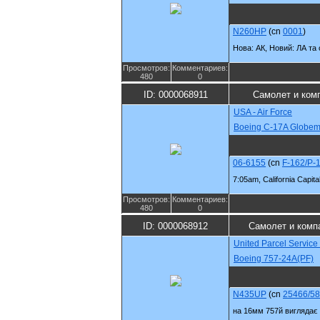
N260HP
(cn
0001
)
Нова: АК, Новий: ЛА та
Просмотров:
Комментариев:
480
0
ID: 0000068911
Самолет и ком
USA - Air Force
Boeing C-17A Globemas
06-6155
(cn
F-162/P-
7:05am, California Capit
Просмотров:
Комментариев:
480
0
ID: 0000068912
Самолет и комп
United Parcel Service
Boeing 757-24A(PF)
N435UP
(cn
25466/5
на 16мм 757й виглядає 