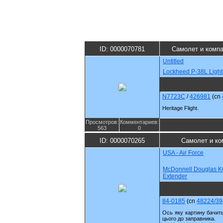
ID: 0000070781
Самолет и комп
Untitled
Lockheed P-38L Light
N7723C
/
426981
(cn
Heritage Flight.
Просмотров:
Комментариев:
563
0
ID: 0000070265
Самолет и ко
USA - Air Force
McDonnell Douglas 
Extender
84-0185
(cn
48224/39
Ось яку картину бачить
цього до заправника.