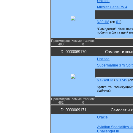
Untitled
Miesler Hans RV 4
N89HM
(cn
01
)
"Самоделки" літак вка
побачити б/н та ще й вл
Просмотров:
Комментариев:
483
0
ID: 0000069170
Самолет и ком
Untitled
Supermarine 379 Spit
NX749DP
/
NH749
(c
Spitfire та "блискущий
відблиск)
Просмотров:
Комментариев:
482
0
ID: 0000069171
Самолет и 
Oracle
Aviation Specialties U
Challenger III