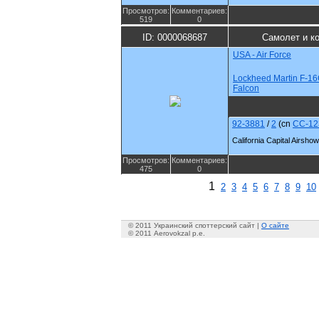
Просмотров:
Комментариев:
519
0
ID: 0000068687
Самолет и к
USA - Air Force
Lockheed Martin F-16
Falcon
92-3881
/
2
(cn
CC-12
California Capital Airsho
Просмотров:
Комментариев:
475
0
1
2
3
4
5
6
7
8
9
10
© 2011 Украинский споттерский сайт |
О сайте
© 2011 Aerovokzal p.e.