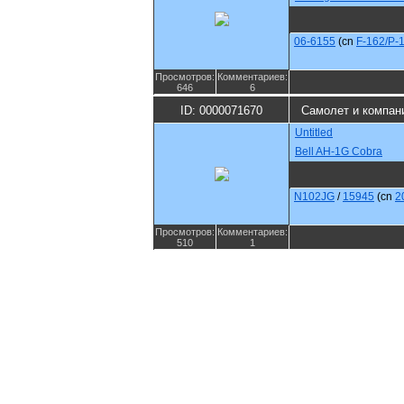
06-6155
(cn
F-162/P-
Просмотров:
Комментариев:
646
6
ID: 0000071670
Самолет и компан
Untitled
Bell AH-1G Cobra
N102JG
/
15945
(cn
2
Просмотров:
Комментариев:
510
1