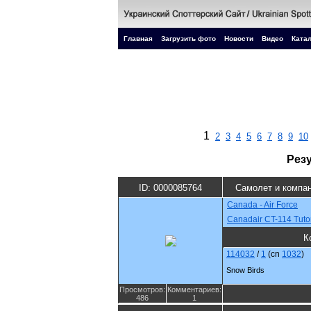
Главная
Загрузить фото
Новости
Видео
Катал
1
2
3
4
5
6
7
8
9
10
Рез
ID: 0000085764
Самолет и компа
Canada - Air Force
Canadair CT-114 Tuto
К
114032
/
1
(cn
1032
)
Snow Birds
Просмотров:
Комментариев:
486
1