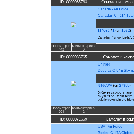
ID: 0000085763
Самолет и компа
Canada - Air Force
Canadair CT-114 Tuto
114032
/
1
(cn
1032
)
Canadian "Snow Birds", C
Просмотров:
Комментариев:
442
0
ID: 0000085765
Самолет и комп
Untitled
Douglas C-54E Skyma
N460WA
(cn
27359
)
Вибачте за якість, але
смузі.."The Berlin Airlif
aviation event in the his
Просмотров:
Комментариев:
908
2
ID: 0000071669
Самолет и ком
USA - Air Force
Boeing C-17A Globemas