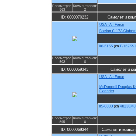
Просмотров:
Комментариев:
563
2
ID: 0000070232
Самолет и ком
USA - Air Force
Boeing C-17A Globemas
06-6155
(cn
F-162/P-
Просмотров:
Комментариев:
502
0
ID: 0000069343
Самолет и ко
USA - Air Force
McDonnell Douglas 
Extender
85-0033
(cn
48238/40
Просмотров:
Комментариев:
595
0
ID: 0000069344
Самолет и компан