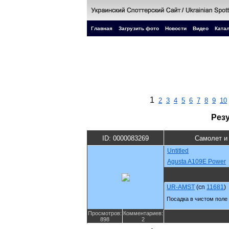
Главная
Загрузить фото
Новости
Видео
Катал
1
2
3
4
5
6
7
8
9
10
Рез
ID: 0000083269
Самолет и
Untitled
Agusta A109E Power
UR-AMST
(cn
11681
)
Посадка в чистом поле 
Просмотров:
Комментариев:
898
2