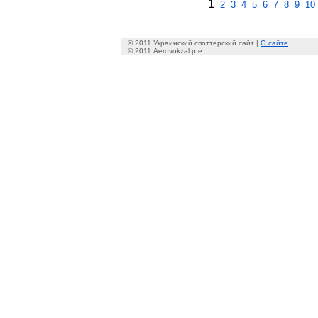
1
2
3
4
5
6
7
8
9
10
© 2011 Украинский споттерский сайт |
О сайте
© 2011 Aerovokzal p.e.