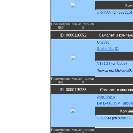
Ком
UR-MAM
(cn
993215
)
Просмотров:
Комментариев:
560
0
ID: 0000116892
Самолет и компан
Untitled
Sukhoi Su-31
N131GT
(cn
0503
)
Проход над Майским(U
Просмотров:
Комментариев:
441
0
ID: 0000115233
Самолет и компан
Avia-Soyuz
Let L-410UVP Turbole
Комме
UR-ASM
(cn
820832
)
Просмотров:
Комментариев: