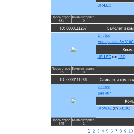
UR-LEO
Просмотров:
Комментариев:
631
0
ID: 0000111267
Самолет и ком
Untitled
Aerospatiale SA 316C A
Комме
UR-LEO
(cn
124
)
Просмотров:
Комментариев:
535
0
ID: 0000111266
Самолет и компан
Untitled
Bell 407
Комм
UR-WAL
(cn
53136
)
Просмотров:
Комментариев:
545
2
1
2
3
4
5
6
7
8
9
10