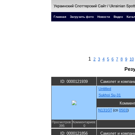
Главная
Загрузить фото
Новости
Видео
Катал
1
2
3
4
5
6
7
8
9
10
Рез
ID: 0000121939
Самолет и компан
Untitled
Sukhoi Su-31
Коммен
N131GT
(cn
0503
)
Просмотров:
Комментариев:
395
0
ID: 0000121856
Самолет и компан