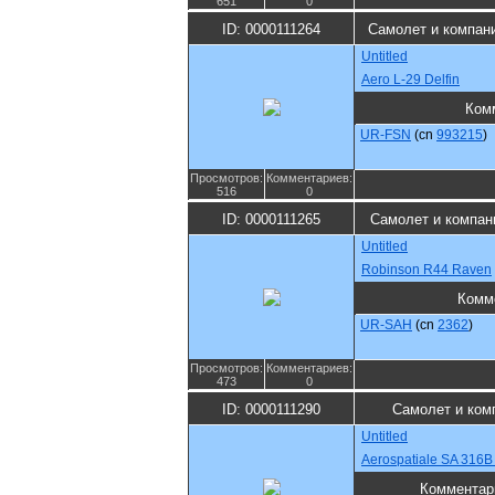
651
0
ID: 0000111264
Самолет и компан
Untitled
Aero L-29 Delfin
Ком
UR-FSN
(cn
993215
)
Просмотров:
Комментариев:
516
0
ID: 0000111265
Самолет и компан
Untitled
Robinson R44 Raven
Комм
UR-SAH
(cn
2362
)
Просмотров:
Комментариев:
473
0
ID: 0000111290
Самолет и ком
Untitled
Aerospatiale SA 316B A
Комментар