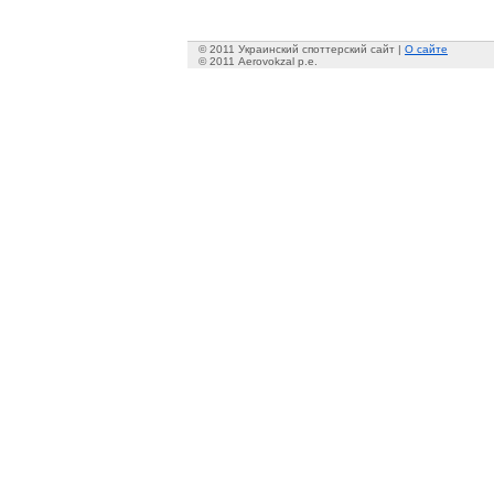
© 2011 Украинский споттерский сайт |
О сайте
© 2011 Aerovokzal p.e.