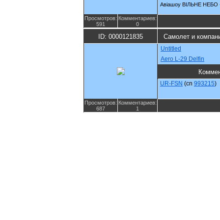
Авіашоу ВІЛЬНЕ НЕБО 
Просмотров:
Комментариев:
591
0
ID: 0000121835
Самолет и компан
Untitled
Aero L-29 Delfin
Комме
UR-FSN
(cn
993215
)
Просмотров:
Комментариев:
687
1