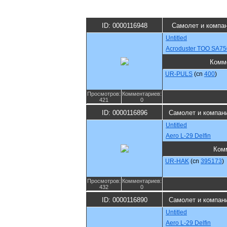
ID: 0000116948
Самолет и компа
Untitled
Acroduster TОО SA75
Комм
UR-PULS
(cn
400
)
Просмотров:
Комментариев:
421
0
ID: 0000116896
Самолет и компан
Untitled
Aero L-29 Delfin
Ком
UR-HAK
(cn
395173
)
Просмотров:
Комментариев:
432
0
ID: 0000116890
Самолет и компан
Untitled
Aero L-29 Delfin