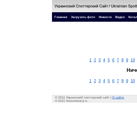
Главная
Загрузить фото
Новости
Видео
Катал
1
2
3
4
5
6
7
8
9
10
Нич
1
2
3
4
5
6
7
8
9
10
© 2011 Украинский споттерский сайт |
О сайте
© 2011 Aerovokzal p.e.