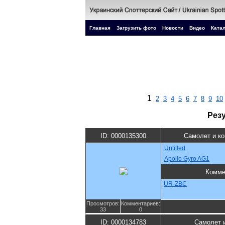
Главная
Загрузить фото
Новости
Видео
Катал
1
2
3
4
5
6
7
8
9
10
Рез
ID: 0000135300
Самолет и к
Untitled
Apollo Gyro AG1
Комме
UR-ZBC
Просмотров:
Комментариев:
33
0
ID: 0000134783
Самолет 