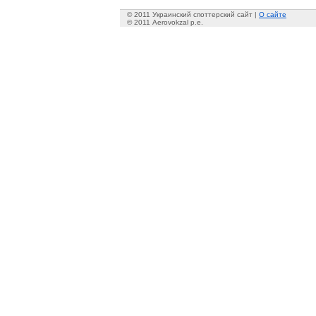
© 2011 Украинский споттерский сайт |
О сайте
© 2011 Aerovokzal p.e.