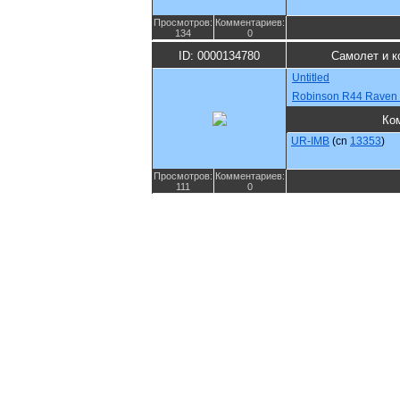
Просмотров:
Комментариев:
134
0
ID: 0000134780
Самолет и к
Untitled
Robinson R44 Raven I
Ко
UR-IMB
(cn
13353
)
Просмотров:
Комментариев:
111
0