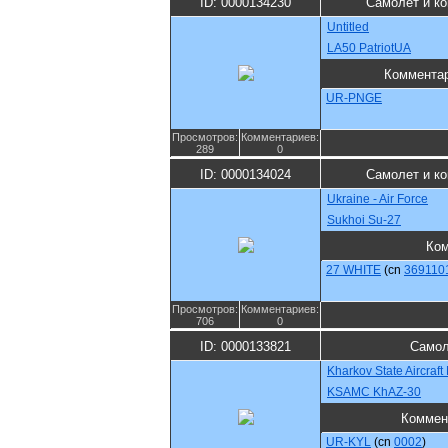
ID: 0000134230
Самолет и к
Untitled
LA50 PatriotUA
Коммента
UR-PNGE
Просмотров:
Комментариев:
289
0
ID: 0000134024
Самолет и к
Ukraine - Air Force
Sukhoi Su-27
Ко
27 WHITE
(cn
369110
Просмотров:
Комментариев:
706
0
ID: 0000133821
Самол
Kharkov State Aircraf
KSAMC KhAZ-30
Коммен
UR-KYL
(cn
0002
)