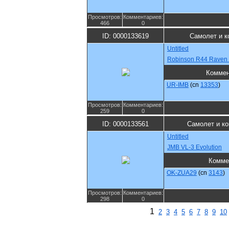
Просмотров:
Комментариев:
466
0
ID: 0000133619
Самолет и к
Untitled
Robinson R44 Raven I
Коммен
UR-IMB
(cn
13353
)
Просмотров:
Комментариев:
259
0
ID: 0000133561
Самолет и к
Untitled
JMB VL-3 Evolution
Комме
OK-ZUA29
(cn
3143
)
Просмотров:
Комментариев:
298
0
1
2
3
4
5
6
7
8
9
10