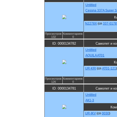
Untitled
Cessna 337A Super S
К
N2278X
(cn
337-0178
Просмотров:
Комментариев:
132
0
ID: 0000134782
Самолет и к
Untitled
AQUILA AT01
К
UR-KRI
(cn
AT01-121
)
Просмотров:
Комментариев:
126
0
ID: 0000134781
Самолет и к
Untitled
АК1-3
Ком
UR-IKV
(cn
0030
)