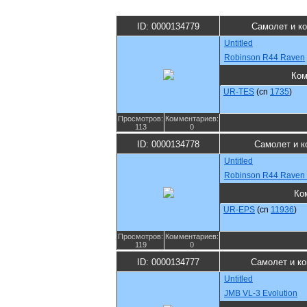
ID: 0000134779
Самолет и к
Untitled
Robinson R44 Raven
Ком
UR-TES
(cn
1735
)
Просмотров:
Комментариев:
113
0
ID: 0000134778
Самолет и к
Untitled
Robinson R44 Raven I
Ко
UR-EPS
(cn
11936
)
Просмотров:
Комментариев:
119
0
ID: 0000134777
Самолет и к
Untitled
JMB VL-3 Evolution