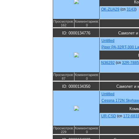
Ко
OK-ZUA29
(cn
3143
)
Просмотров:
Комментариев:
162
0
ID: 0000134776
Самолет и
Untitled
Piper PA-32RT-300 La
N36292
(cn
32R-788
Просмотров:
Комментариев:
87
0
ID: 0000134350
Самолет и 
Untitled
Cessna 172N Skyhawk
Комм
UR-CSD
(cn
172-683
Просмотров:
Комментариев:
229
0