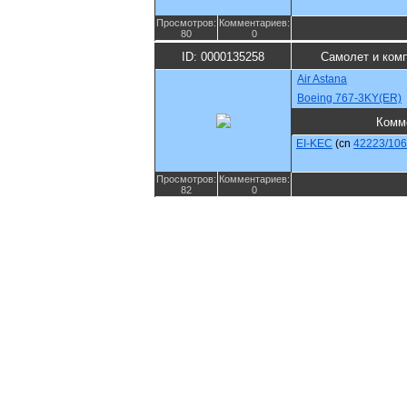
Просмотров:
Комментариев:
80
0
ID: 0000135258
Самолет и ком
Air Astana
Boeing 767-3KY(ER)
Комм
EI-KEC
(cn
42223/10
Просмотров:
Комментариев:
82
0