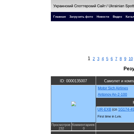
Главная
Загрузить фото
Новости
Видео
Катал
1
2
3
4
5
6
7
8
9
10
Рез
ID: 0000135007
Самолет и комп
Motor Sich Airlines
Antonov An-2-100
UR-EXB
(cn
1G174-4
First time in Lviv.
Просмотров:
Комментариев:
232
0