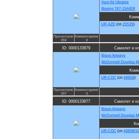
Azur Air Ukraine
Boeing 767-33A/ER
Комм
UR-AZD
(cn
25535
)
Просмотров:
Комментариев:
359
0
ID: 0000133879
Самолет и к
Bravo Airways
McDonnell Douglas 
Комм
UR-COC
(cn
49808
)
Просмотров:
Комментариев:
297
0
ID: 0000133877
Самолет и к
Bravo Airways
McDonnell Douglas 
Ко
UR-COC
(cn
49808/1