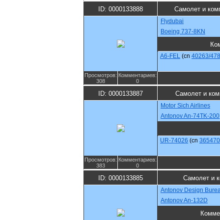
ID: 0000133888
Самолет и ком
Flydubai
Boeing 737-8KN
Ко
A6-FEL
(cn
40263/47
Просмотров:
Комментариев:
308
0
ID: 0000133887
Самолет и ком
Motor Sich Airlines
Antonov An-74TK-200
UR-74026
(cn
365470
Просмотров:
Комментариев:
383
0
ID: 0000133885
Самолет и 
Antonov Design Bure
Antonov An-132D
Комме