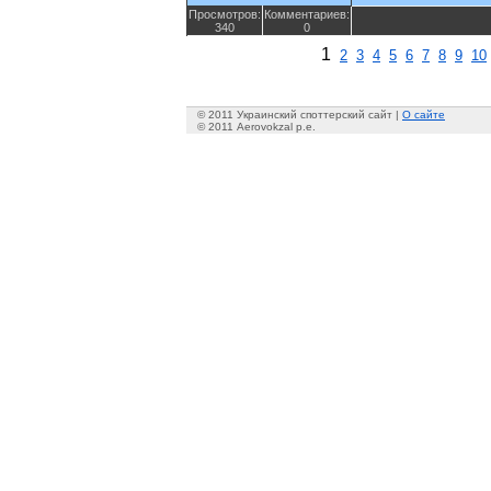
Просмотров:
Комментариев:
340
0
1
2
3
4
5
6
7
8
9
10
© 2011 Украинский споттерский сайт |
О сайте
© 2011 Aerovokzal p.e.