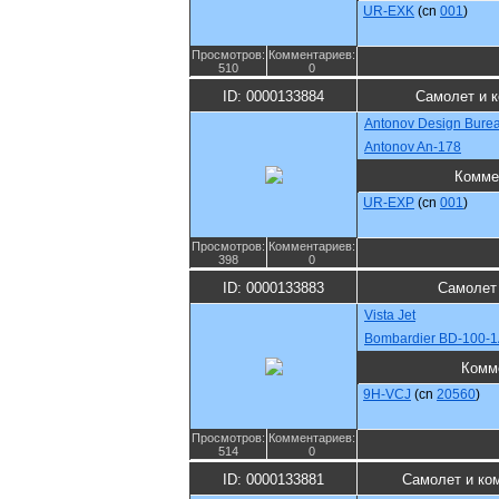
UR-EXK
(cn
001
)
Просмотров:
Комментариев:
510
0
ID: 0000133884
Самолет и 
Antonov Design Bure
Antonov An-178
Комме
UR-EXP
(cn
001
)
Просмотров:
Комментариев:
398
0
ID: 0000133883
Самолет
Vista Jet
Bombardier BD-100-1
Комм
9H-VCJ
(cn
20560
)
Просмотров:
Комментариев:
514
0
ID: 0000133881
Самолет и ко