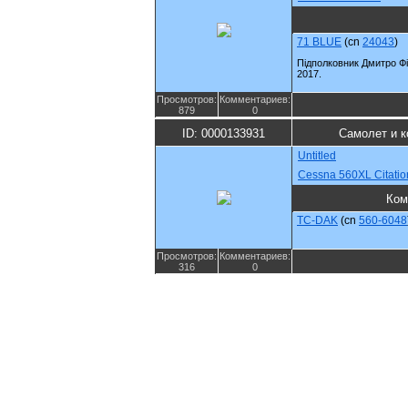
71 BLUE
(cn
24043
)
Підполковник Дмитро Фі
2017.
Просмотров:
Комментариев:
879
0
ID: 0000133931
Самолет и 
Untitled
Cessna 560XL Citati
Ком
TC-DAK
(cn
560-6048
Просмотров:
Комментариев:
316
0