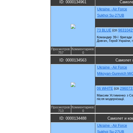
ID: 0000134961
Самоле
Ukraine - Air Force
Sukhoi Su-27UB
73 BLUE
(cn
9631042
Командир 39-ї бригади 
Довгач, Герой України, 
Просмотров:
Комментариев:
757
0
ID: 0000134563
Самолет 
Ukraine - Air Force
Mikoyan-Gurevich M
06 WHITE
(cn
296073
Максим Устименко з Сер
після модернізації.
Просмотров:
Комментариев:
713
0
ID: 0000134488
Самолет и ко
Ukraine - Air Force
Sukhoi Su-27UB