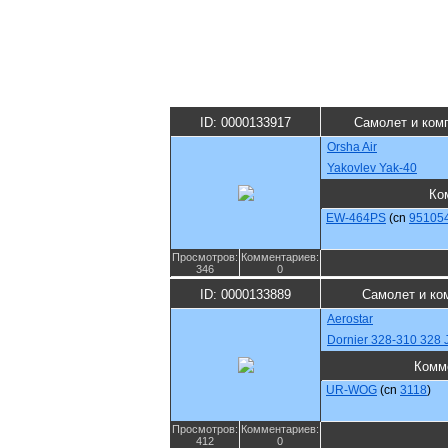
ID: 0000133917
Самолет и ком
Orsha Air
Yakovlev Yak-40
Ко
EW-464PS
(cn
95105
Просмотров:
Комментариев:
346
0
ID: 0000133889
Самолет и ко
Aerostar
Dornier 328-310 328 
Комм
UR-WOG
(cn
3118
)
Просмотров:
Комментариев:
412
0