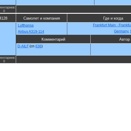
ентариев:
0
4128
Самолет и компания
Где и когда
Frankfurt Main - Frankfu
Lufthansa
Germany
,
Airbus A319-114
Комментарий
Автор
D-AILF
(cn
636
)
ентариев:
0