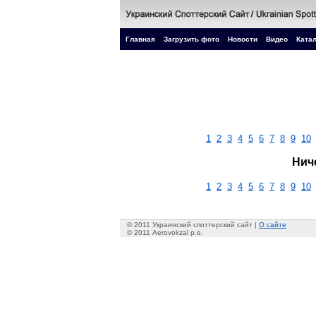
Главная
Загрузить фото
Новости
Видео
Катал
1
2
3
4
5
6
7
8
9
10
Нич
1
2
3
4
5
6
7
8
9
10
© 2011 Украинский споттерский сайт |
О сайте
© 2011 Aerovokzal p.e.