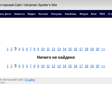
ить фото
Новости
Видео
Каталог
Рисунки
Альбомы
Форум
Блог
RSS
О 
3
1
2
4
5
6
7
8
9
10
11
12
13
14
15
16
17
18
19
20
>>
Ничего не найдено
3
1
2
4
5
6
7
8
9
10
11
12
13
14
15
16
17
18
19
20
>>
 споттерский сайт |
О сайте
 p.e.