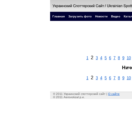
Главная
Загрузить фото
Новости
Видео
Катал
2
1
3
4
5
6
7
8
9
10
Нич
2
1
3
4
5
6
7
8
9
10
© 2011 Украинский споттерский сайт |
О сайте
© 2011 Aerovokzal p.e.