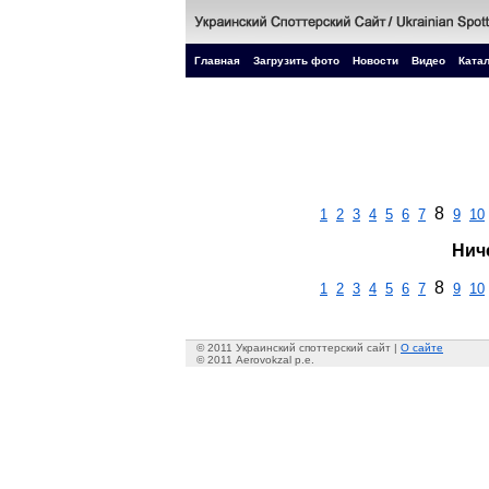
Главная
Загрузить фото
Новости
Видео
Катал
8
1
2
3
4
5
6
7
9
10
Нич
8
1
2
3
4
5
6
7
9
10
© 2011 Украинский споттерский сайт |
О сайте
© 2011 Aerovokzal p.e.