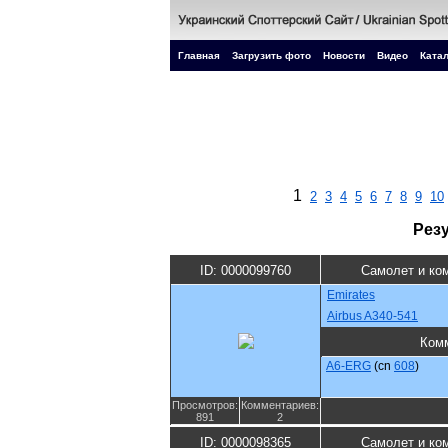
Главная
Загрузить фото
Новости
Видео
Катал
1
2
3
4
5
6
7
8
9
10
Рез
ID: 0000099760
Самолет и ко
Emirates
Airbus A340-541
Ком
A6-ERG
(cn
608
)
Просмотров:
Комментариев:
891
2
ID: 0000098365
Самолет и ко