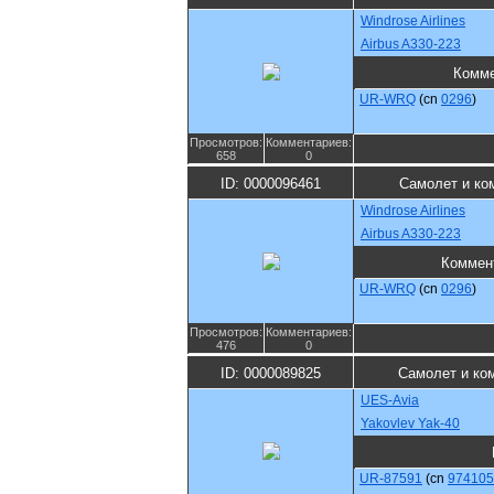
Windrose Airlines
Airbus A330-223
Комме
UR-WRQ
(cn
0296
)
Просмотров:
Комментариев:
658
0
ID: 0000096461
Самолет и ко
Windrose Airlines
Airbus A330-223
Коммен
UR-WRQ
(cn
0296
)
Просмотров:
Комментариев:
476
0
ID: 0000089825
Самолет и ко
UES-Avia
Yakovlev Yak-40
UR-87591
(cn
974105