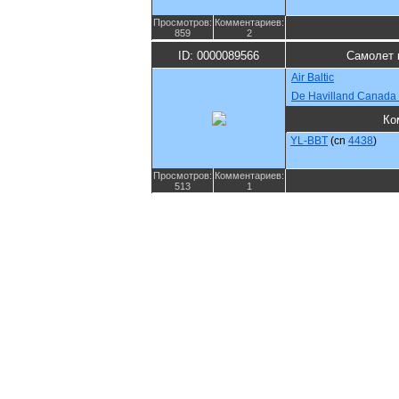
Просмотров:
Комментариев:
859
2
ID: 0000089566
Самолет 
Air Baltic
De Havilland Canada
Ко
YL-BBT
(cn
4438
)
Просмотров:
Комментариев:
513
1