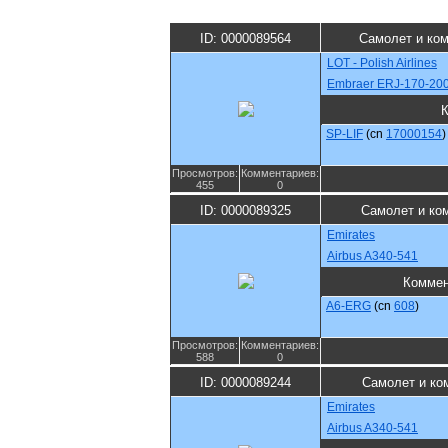
ID: 0000089564
Самолет и ко
LOT - Polish Airlines
Embraer ERJ-170-20
К
SP-LIF
(cn
17000154
)
Просмотров:
Комментариев:
455
0
ID: 0000089325
Самолет и ко
Emirates
Airbus A340-541
Коммен
A6-ERG
(cn
608
)
Просмотров:
Комментариев:
588
0
ID: 0000089244
Самолет и ко
Emirates
Airbus A340-541