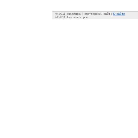
© 2011 Украинский споттерский сайт |
О сайте
© 2011 Aerovokzal p.e.