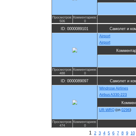
Просмотров:
Комментариев:
506
0
ID: 0000089101
Самолет и ко
Airport
Airport
Коммента
Просмотров:
Комментариев:
488
0
ID: 0000089097
Самолет и ко
Windrose Airlines
Airbus A330-223
Коммен
UR-WRQ
(cn
0296
)
Просмотров:
Комментариев:
474
0
1
2
3
4
5
6
7
8
9
10