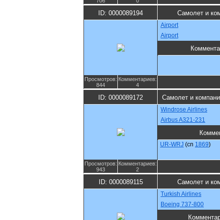
706
0
ID: 0000089194
Самолет и ко
Airport
Airport
Коммента
Просмотров:
Комментариев:
844
4
ID: 0000089172
Самолет и компан
Windrose Airlines
Airbus A321-231
Комме
UR-WRJ
(cn
1869
)
Просмотров:
Комментариев:
943
2
ID: 0000089115
Самолет и ко
Turkish Airlines
Boeing 737-800
Коммента