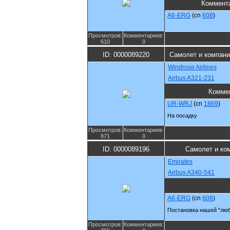
Коммент
A6-ERG
(cn
608
)
Просмотров:
Комментариев:
610
0
ID: 0000089220
Самолет и компан
Windrose Airlines
Airbus A321-231
Комме
UR-WRJ
(cn
1869
)
На посадку
Просмотров:
Комментариев:
871
0
ID: 0000089196
Самолет и ко
Emirates
Airbus A340-541
A6-ERG
(cn
608
)
Постановка нашей "люби
Просмотров:
Комментариев: