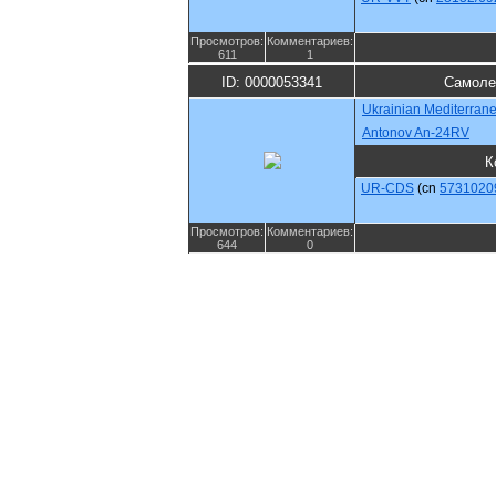
Просмотров:
Комментариев:
611
1
ID: 0000053341
Самоле
Ukrainian Mediterranea
Antonov An-24RV
К
UR-CDS
(cn
5731020
Просмотров:
Комментариев:
644
0