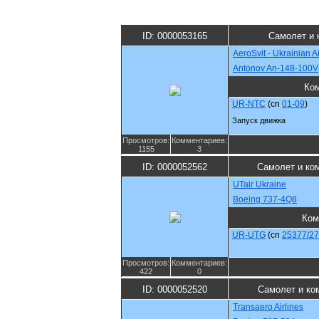
ID: 0000053165
Самолет и 
AeroSvit - Ukrainian Ai
Antonov An-148-100V
Ко
UR-NTC
(cn
01-09
)
Запуск движка
Просмотров:
Комментариев:
1155
3
ID: 0000052562
Самолет и ко
UTair Ukraine
Boeing 737-4Q8
Ком
UR-UTG
(cn
25377/2
Просмотров:
Комментариев:
422
0
ID: 0000052520
Самолет и ко
Transaero Airlines