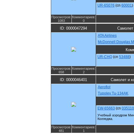
UR-65076
(cn
60001
)
Просмотров:
Комментариев:
1083
0
ID: 0000047294
Самолет 
ATA Airlines
McDonnell Douglas M
Ком
UR-CHQ
(cn
53488
)
Просмотров:
Комментариев:
658
2
ID: 0000046401
Самолет и к
Aeroflot
Tupolev Tu-134AK
EW-65663
(cn
03511
Учебный аэродром Мин
Колледжа.
Просмотров:
Комментариев:
481
1