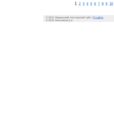
1
2
3
4
5
6
7
8
9
10
© 2011 Украинский споттерский сайт |
О сайте
© 2011 Aerovokzal p.e.