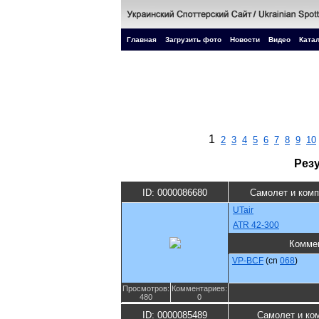
Главная
Загрузить фото
Новости
Видео
Катал
1
2
3
4
5
6
7
8
9
10
Рез
ID: 0000086680
Самолет и ком
UTair
ATR 42-300
Комме
VP-BCF
(cn
068
)
Просмотров:
Комментариев:
480
0
ID: 0000085489
Самолет и ко