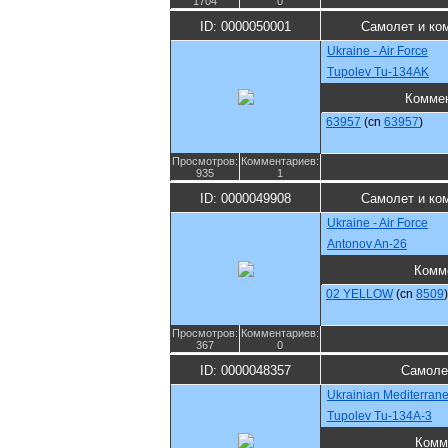
1704
0
ID: 0000050001
Самолет и ко
Ukraine - Air Force
Tupolev Tu-134AK
Комме
63957
(cn
63957
)
Просмотров:
Комментариев:
935
1
ID: 0000049908
Самолет и ко
Ukraine - Air Force
Antonov An-26
Комм
02 YELLOW
(cn
8509
)
Просмотров:
Комментариев:
367
0
ID: 0000048357
Самоле
Ukrainian Mediterranea
Tupolev Tu-134A-3
Комм