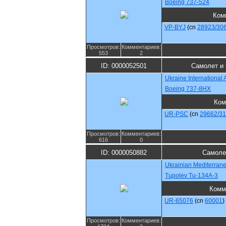
Boeing 737-524
Ком
VP-BYJ
(cn
28923/30
Просмотров:
Комментариев:
553
2
ID: 0000052501
Самолет и 
Ukraine International A
Boeing 737-8HX
Ком
UR-PSC
(cn
29662/3
Просмотров:
Комментариев:
616
0
ID: 0000050882
Самоле
Ukrainian Mediterranea
Tupolev Tu-134A-3
Комм
UR-65076
(cn
60001
)
Просмотров:
Комментариев: