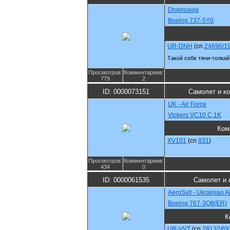
Dniproavia
Boeing 737-5Y0
UR-DNH
(cn
24696/1
Такой себе тяни-толкай.
Просмотров:
Комментариев:
779
2
ID: 0000073151
Самолет и к
UK - Air Force
Vickers VC10 C.1K
Ком
XV101
(cn
831
)
Просмотров:
Комментариев:
434
0
ID: 0000061535
Самолет и 
AeroSvit - Ukrainian Ai
Boeing 767-3Q8(ER)
К
UR-VVT
(cn
28132/69