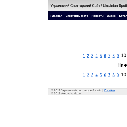
Главная
Загрузить фото
Новости
Видео
Катал
10
1
2
3
4
5
6
7
8
9
Нич
10
1
2
3
4
5
6
7
8
9
© 2011 Украинский споттерский сайт |
О сайте
© 2011 Aerovokzal p.e.