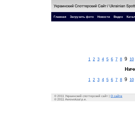
Главная
Загрузить фото
Новости
Видео
Катал
9
1
2
3
4
5
6
7
8
10
Нич
9
1
2
3
4
5
6
7
8
10
© 2011 Украинский споттерский сайт |
О сайте
© 2011 Aerovokzal p.e.