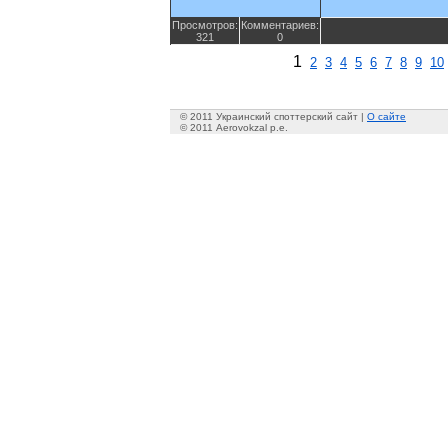
Просмотров:
Комментариев:
321
0
1
2
3
4
5
6
7
8
9
10
© 2011 Украинский споттерский сайт |
О сайте
© 2011 Aerovokzal p.e.