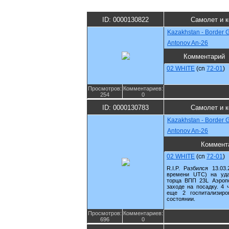
ID: 0000130822
Самолет и 
Kazakhstan - Border 
Antonov An-26
Комментарий
02 WHITE
(cn
72-01
)
Просмотров:
Комментариев:
254
0
ID: 0000130783
Самолет и 
Kazakhstan - Border 
Antonov An-26
Коммент
02 WHITE
(cn
72-01
)
R.I.P. Разбился 13.03
времени UTC) на уд
торца ВПП 23L Аэроп
заходе на посадку. 4 
еще 2 госпитализир
состоянии.
Просмотров:
Комментариев:
696
0