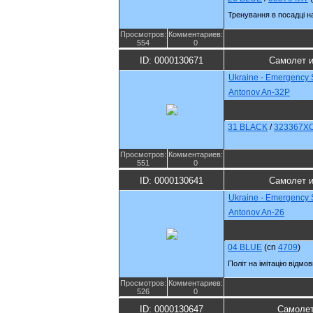
Тренування в посадці на
Просмотров:
Комментариев:
554
0
ID: 0000130671
Самолет и
Ukraine - Emergency 
Antonov An-32P
31 BLACK
/
323367X
Просмотров:
Комментариев:
551
0
ID: 0000130641
Самолет и
Ukraine - Emergency 
Antonov An-26
04 BLUE
(cn
4709
)
Політ на імітацію відмо
Просмотров:
Комментариев:
526
0
ID: 0000130647
Самолет