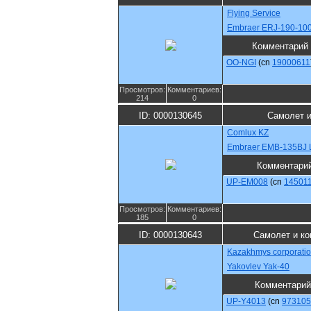
Flying Service
Embraer ERJ-190-10
Комментарий
OO-NGI
(cn
19000611
Просмотров:
Комментариев:
214
0
ID: 0000130645
Самолет и
Comlux KZ
Embraer EMB-135BJ 
Комментари
UP-EM008
(cn
14501
Просмотров:
Комментариев:
185
0
ID: 0000130643
Самолет и ко
Kazakhmys corporati
Yakovlev Yak-40
Комментарий
UP-Y4013
(cn
973105