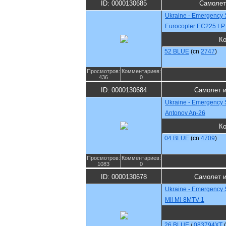
ID: 0000130685
Самолет
Ukraine - Emergency 
Eurocopter EC225 LP
К
52 BLUE
(cn
2747
)
Просмотров:
Комментариев:
436
0
ID: 0000130684
Самолет и
Ukraine - Emergency 
Antonov An-26
К
04 BLUE
(cn
4709
)
Просмотров:
Комментариев:
1083
0
ID: 0000130678
Самолет и
Ukraine - Emergency 
Mil Mi-8MTV-1
26 BLUE
/
083794ХТ