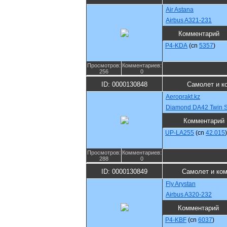
Air Astana
Airbus A321-231
Комментарий
P4-KDA
(cn
5357
)
Просмотров:
Комментариев:
256
0
ID: 0000130848
Самолет и к
Aeroprakt.kz
Diamond DA42 Twin S
Комментарий
UP-LA255
(cn
42.015
)
Просмотров:
Комментариев:
288
0
ID: 0000130849
Самолет и ко
Fly Arystan
Airbus A320-232
Комментарий
P4-KBF
(cn
6037
)