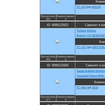
Комме
TC-JVZ
(cn
60025
)
Просмотров:
Комментариев:
355
0
ID: 0000122922
Самолет и ко
Turkish Airlines
Boeing 737-9F2ER/W
Ком
TC-JYC
(cn
40977/38
Просмотров:
Комментариев:
355
0
ID: 0000122920
Самолет и к
Saudi Arabian Airlines
Dassault Falcon 900L
Коммен
TC-AKE
(cn
263
)
Просмотров:
Комментариев:
377
0