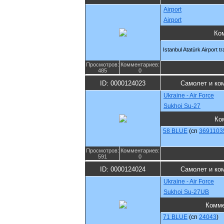
Airport
Airport
Ко
Istanbul Atatürk Airport tra
Просмотров:
Комментариев:
485
0
ID: 0000124023
Самолет и ко
Ukraine - Air Force
Sukhoi Su-27
Ко
58 BLUE
(cn
3691103
Просмотров:
Комментариев:
591
0
ID: 0000124024
Самолет и ко
Ukraine - Air Force
Sukhoi Su-27UB
Комме
71 BLUE
(cn
24043
)