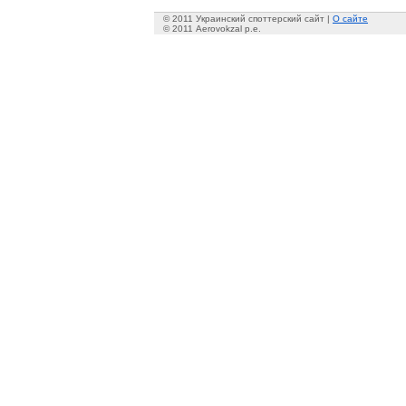
© 2011 Украинский споттерский сайт |
О сайте
© 2011 Aerovokzal p.e.