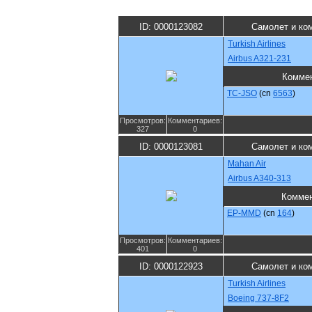
ID: 0000123082
Самолет и ко
Turkish Airlines
Airbus A321-231
Комме
TC-JSO
(cn
6563
)
Просмотров:
Комментариев:
327
0
ID: 0000123081
Самолет и ко
Mahan Air
Airbus A340-313
Комме
EP-MMD
(cn
164
)
Просмотров:
Комментариев:
401
0
ID: 0000122923
Самолет и ко
Turkish Airlines
Boeing 737-8F2