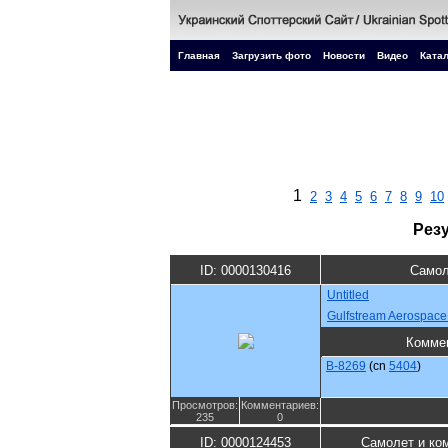
Главная
Загрузить фото
Новости
Видео
Катал
1
2
3
4
5
6
7
8
9
10
Рез
ID: 0000130416
Самол
Untitled
Gulfstream Aerospace
Комме
B-8269
(cn
5404
)
Просмотров:
Комментариев:
235
0
ID: 0000124453
Самолет и ко