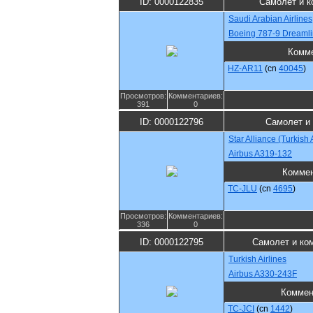
ID: 0000122835
Самолет и к
Saudi Arabian Airlines
Boeing 787-9 Dreamli
Комм
HZ-AR11
(cn
40045
)
Просмотров:
Комментариев:
391
0
ID: 0000122796
Самолет и
Star Alliance (Turkish 
Airbus A319-132
Комме
TC-JLU
(cn
4695
)
Просмотров:
Комментариев:
336
0
ID: 0000122795
Самолет и ко
Turkish Airlines
Airbus A330-243F
Коммен
TC-JCI
(cn
1442
)