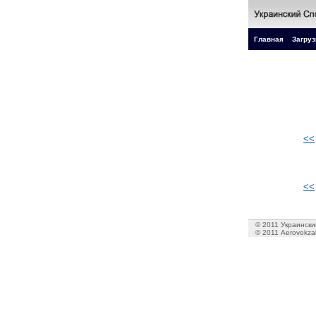
Главная
Загруз
<<
<<
© 2011 Украинский
© 2011 Aerovokzal