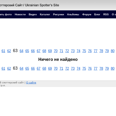
ить фото
Новости
Видео
Каталог
Рисунки
Альбомы
Форум
Блог
RSS
О 
63
61
62
64
65
66
67
68
69
70
71
72
73
74
75
76
77
78
79
80
Ничего не найдено
63
61
62
64
65
66
67
68
69
70
71
72
73
74
75
76
77
78
79
80
 споттерский сайт |
О сайте
 p.e.