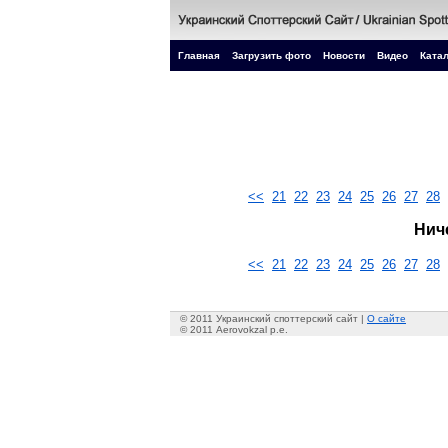
Главная
Загрузить фото
Новости
Видео
Катал
<<
21
22
23
24
25
26
27
28
Нич
<<
21
22
23
24
25
26
27
28
© 2011 Украинский споттерский сайт |
О сайте
© 2011 Aerovokzal p.e.